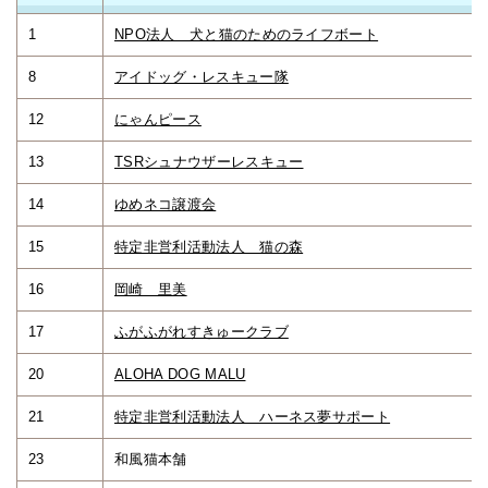
1
NPO法人 犬と猫のためのライフボート
8
アイドッグ・レスキュー隊
12
にゃんピース
13
TSRシュナウザーレスキュー
14
ゆめネコ譲渡会
15
特定非営利活動法人 猫の森
16
岡崎 里美
17
ふがふがれすきゅークラブ
20
ALOHA DOG MALU
21
特定非営利活動法人 ハーネス夢サポート
23
和風猫本舗