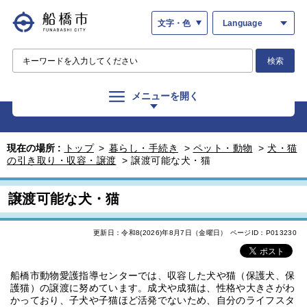
文字・色
Language
検索
メニューを開く
現在の場所 :
トップ
>
暮らし・手続き
>
ペット・動物
>
犬・猫
の引き取り・収容・譲渡
>
譲渡可能な犬・猫
譲渡可能な犬・猫
更新日：令和8(2026)年8月7日（金曜日）
ページID：P013230
船橋市動物愛護指導センターでは、収容した犬や猫（保護犬、保
護猫）の譲渡に努めています。成犬や成猫は、性格や大きさがわ
かっており、子犬や子猫ほど活発でないため、自分のライフスタ