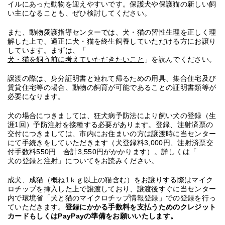
イルにあった動物を迎えやすいです。保護犬や保護猫の新しい飼
い主になることも、ぜひ検討してください。
また、動物愛護指導センターでは、犬・猫の習性生理を正しく理
解した上で、適正に犬・猫を終生飼養していただける方にお譲り
しています。まずは、「
犬・猫を飼う前に考えていただきたいこと
」を読んでください。
譲渡の際は、身分証明書と連れて帰るための用具、集合住宅及び
賃貸住宅等の場合、動物の飼育が可能であることの証明書類等が
必要になります。
犬の場合につきましては、狂犬病予防法により飼い犬の登録（生
涯1回）予防注射を接種する必要があります。登録、注射済票の
交付につきましては、市内にお住まいの方は譲渡時に当センター
にて手続きをしていただきます（犬登録料3,000円、注射済票交
付手数料550円 合計3,550円がかかります）。詳しくは「
犬の登録と注射
」についてをお読みください。
成犬、成猫（概ね1ｋｇ以上の猫含む）をお譲りする際はマイク
ロチップを挿入した上で譲渡しており、譲渡後すぐに当センター
内で環境省「犬と猫のマイクロチップ情報登録」での登録を行っ
ていただきます。
登録にかかる手数料を支払うためのクレジット
カードもしくはPayPayの準備をお願いいたします。