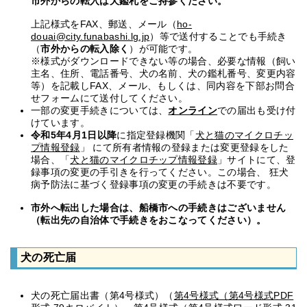
市外からの転入は犬鑑札をご持参ください。
上記様式をFAX、郵送、メール（
ho-
douai@city.funabashi.lg.jp
）等で送付することでも手続き
（
市外からの転入除く
）が可能です。
※様式がダウンロードできない等の場合、必要な情報（飼い
主名、住所、電話番号、犬の名前、犬の鑑札番号、変更内容
等）を記載しFAX、メール、もしくは、同内容を下部お問合
せフォームにて送付してください。
一部の変更手続きについては、
オンライン
での届出も受け付
けています。
令和5年4月1日以降
に指定登録機関「
犬と猫のマイクロチッ
プ情報登録
」 にて所有者情報の登録または変更登録をした
場合、「
犬と猫のマイクロチップ情報登録
」サイトにて、登
録事項の変更の手引きを行ってください。この場合、 狂犬
病予防法に基づく登録事項の変更の手続きは不要です。
市外へ転出した場合は、船橋市への手続きはございません
（転出先の自治体で手続きをおこなってください）。
犬の死亡届
犬の死亡届出書（第4号様式）（
第4号様式（第4号様式PDF