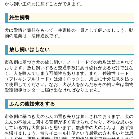
から飼い主の元に戻すことができます。
終生飼養
犬は愛情と責任をもって一生家族の一員として飼いましょう。動
物の遺棄は、法律違反です。
放し飼いはしない
市条例に基づき犬の放し飼い、ノーリードでの散歩は禁止されて
おります。放し飼いすると交通事故にあう恐れがあるだけではな
く、人を咬んでしまう可能性もあります。また、伸縮性リード
（フレキシブルリード）は短くロックし、周囲に十分注意を払っ
て使用してください。なお、犬が人をかんだらその飼い主は動物
愛護指導センターに届け出なければなりません。
ふんの後始末をする
市条例に基づき犬のふんの置き去りは禁止されております。犬の
ふんの不始末に関する苦情が多く寄せられており、不快な思いを
している方は大変多いと思います。散歩中の犬のふんは、必ず持
ち帰りましょう。散歩イコール排便という感覚の方も多いとは思
いますが、運動と排便は切り離して排便は自宅で行わせるように