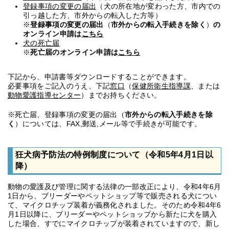
登録事項の変更の届出
（犬の所在地が変わった方、市内での
引っ越した方、市外からの転入した方等）
※
登録事項の変更の届出
（
市外からの転入手続きを除く
）
の
オンライン申請は
こちら
犬の死亡届
※
死亡届のオンライン申請は
こちら
下記から、申請書等ダウンロードすることができます。
必要事項をご記入のうえ、下記
窓口
（
保健所衛生指導課
、または
動物愛護指導センター
）までお持ちください。
※死亡届、登録事項の変更の届出（
市外からの転入手続きを除
く
）については、FAX,郵送,メール等で手続きが可能です。
狂犬病予防法の特例制度について（令和5年4月1日以
降）
動物の愛護及び管理に関する法律の一部改正により、令和4年6月
1日から、ブリーダーやペットショップ等で販売される犬につい
て、マイクロチップ装着が義務化されました。そのため令和4年6
月1日以降に、ブリーダーやペットショップから新たに犬を購入
した場合、すでにマイクロチップが装着されていますので、新し