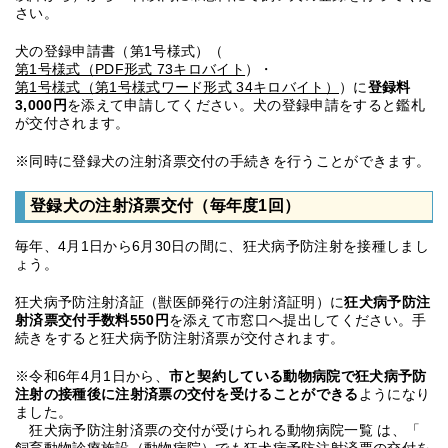
さい。
犬の登録申請書（第1号様式）（
第1号様式（PDF形式 73キロバイト
）・
第1号様式（第1号様式ワード形式 34キロバイト）
）に
登録料
3,000円
を添えて申請してください。犬の登録申請をすると鑑札
が交付されます。
※同時に登録犬の注射済票交付の手続きを行うことができます。
登録犬の注射済票交付（毎年度1回）
毎年、4月1日から6月30日の間に、狂犬病予防注射を接種しまし
ょう。
狂犬病予防注射済証（獣医師発行の注射済証明）に
狂犬病予防注
射済票交付手数料550円
を添えて市窓口へ提出してください。手
続きをすると狂犬病予防注射済票が交付されます。
※令和6年4月1日から、
市と契約している動物病院で狂犬病予防
注射の接種後に注射済票の交付を受けることができる
ようになり
ました。
狂犬病予防注射済票の交付が受けられる動物病院一覧 は、「