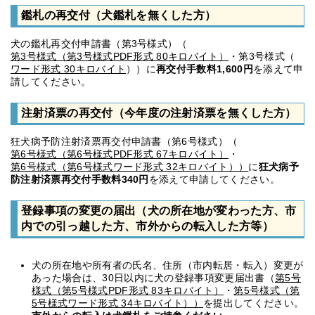
鑑札の再交付（犬鑑札を無くした方）
犬の鑑札再交付申請書（第3号様式）（
第3号様式（第3号様式PDF形式 80キロバイト）
・第3号様式（
ワード形式 30キロバイト
））に
再交付手数料1,600円
を添えて申
請してください。
注射済票の再交付（今年度の注射済票を無くした方）
狂犬病予防注射済票再交付申請書（第6号様式）（
第6号様式（第6号様式PDF形式 67キロバイト）
・
第6号様式（第6号様式ワード形式 32キロバイト））
に
狂犬病予
防注射済票再交付手数料340円
を添えて申請してください。
登録事項の変更の届出（犬の所在地が変わった方、市
内での引っ越した方、市外からの転入した方等）
犬の所在地や所有者の氏名、住所（市内転居・転入）変更が
あった場合は、30日以内に犬の登録事項変更届出書（
第5号
様式（第5号様式PDF形式 83キロバイト）
・
第5号様式（第
5号様式ワード形式 34キロバイト））
を提出してください。