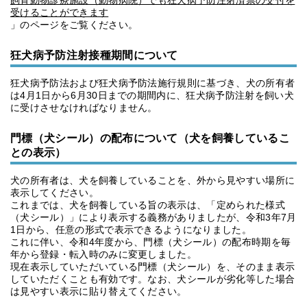
飼育動物診療施設（動物病院）でも狂犬病予防注射済票の交付を
受けることができます
」のページをご覧ください。
狂犬病予防注射接種期間について
狂犬病予防法および狂犬病予防法施行規則に基づき、犬の所有者
は4月1日から6月30日までの期間内に、狂犬病予防注射を飼い犬
に受けさせなければなりません。
門標（犬シール）の配布について（犬を飼養しているこ
との表示）
犬の所有者は、犬を飼養していることを、外から見やすい場所に
表示してください。
これまでは、犬を飼養している旨の表示は、「定められた様式
（犬シール）」により表示する義務がありましたが、令和3年7月
1日から、任意の形式で表示できるようになりました。
これに伴い、令和4年度から、門標（犬シール）の配布時期を毎
年から登録・転入時のみに変更しました。
現在表示していただいている門標（犬シール）を、そのまま表示
していただくことも有効です。なお、犬シールが劣化等した場合
は見やすい表示に貼り替えてください。