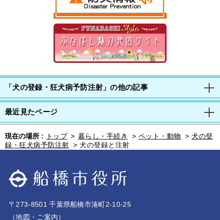
「犬の登録・狂犬病予防注射」の他の記事
最近見たページ
現在の場所 :
トップ
>
暮らし・手続き
>
ペット・動物
>
犬の登
録・狂犬病予防注射
>
犬の登録と注射
〒273-8501 千葉県船橋市湊町2-10-25
（
地図・ご案内
）