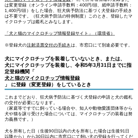
は変更登録（オンライン申請手数料：400円/頭、紙申請手数料：
1,400円/頭）をした場合、狂犬病予防法に基づく犬登録の手続き
は不要です。（狂犬病予防法の特例制度）このとき、登録したマ
イクロチップは鑑札とみなします。
「犬と猫のマイクロチップ情報登録サイト」（環境省）
※登録犬の
注射済票交付の手続き
は、市窓口にて別途必要です。
犬にマイクロチップを装着していないとき、または、
犬にマイクロチップを装着し、令和5年3月31日までに指
定登録機関「
犬と猫のマイクロチップ情報登録
」 に登録（変更登録）をしているとき
これまでどおり、狂犬病予防法に基づく犬登録の申請と犬の鑑札
の交付が必要になります。
（家庭等ですでに飼っている場合や、知人や動物愛護団体等から
犬や猫を譲り受けた場合については、マイクロチップの装着は努
力義務です。）
犬を所有した日（生後90日以内の犬を所有した場合は生後91日
以降から）から30日以内に市窓口にて飼い犬の登録を行ってくだ