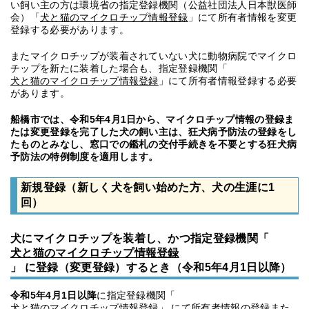
い飼い主の方は環境省の指定登録機関（公益社団法人日本獣医師
会）「
犬と猫のマイクロチップ情報登録
」にて所有者情報を変更
登録する必要があります。
またマイクロチップが装着されていない犬に動物病院でマイクロ
チップを新たに装着した場合も、指定登録機関「
犬と猫のマイクロチップ情報登録
」にて所有者情報登録する必要
があります。
船橋市では、令和5年4月1日から、マイクロチップ情報の登録ま
たは変更登録を完了した犬の飼い主は、狂犬病予防法の登録をし
たものとみなし、窓口での鑑札の交付手続きを不要とする狂犬病
予防法の特例制度を適用します。
新規登録（新しく犬を飼い始めた方、犬の生涯に1
回）
犬にマイクロチップを装着し、かつ指定登録機関「
犬と猫のマイクロチップ情報登録
」 に登録（変更登録）するとき（令和5年4月1日以降）
令和5年4月1日以降
に指定登録機関「
犬と猫のマイクロチップ情報登録
」 にて所有者情報の登録また