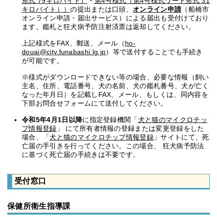
形式 79キロバイト）
・
第4号様式（第4号様式ワード形式 31
キロバイト））
の提出または口頭、
オンライン申請
（船橋市
オンライン申請・届出サービス）による届出も受付けており
ます。鑑札と狂犬病予防注射済票は返却してください。
上記様式をFAX、郵送、メール（
ho-
douai@city.funabashi.lg.jp
）等で送付することでも手続き
が可能です。
※様式がダウンロードできない等の場合、必要な情報（飼い
主名、住所、電話番号、犬の名前、犬の鑑札番号、犬が亡く
なった年月日）を記載しFAX、メール、もしくは、同内容を
下部お問合せフォームにて送付してください。
令和5年4月1日以降
に指定登録機関「
犬と猫のマイクロチッ
プ情報登録
」 にて所有者情報の登録または変更登録をした
場合、「
犬と猫のマイクロチップ情報登録
」サイトにて、死
亡届の手引きを行ってください。この場合、 狂犬病予防法
に基づく死亡届の手続きは不要です。
受付窓口
保健所衛生指導課