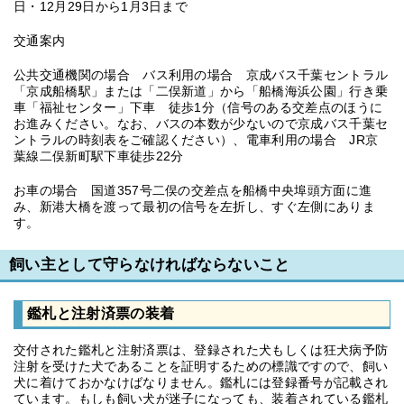
日・12月29日から1月3日まで
交通案内
公共交通機関の場合 バス利用の場合 京成バス千葉セントラル
「京成船橋駅」または「二俣新道」から「船橋海浜公園」行き乗
車「福祉センター」下車 徒歩1分（信号のある交差点のほうに
お進みください。なお、バスの本数が少ないので京成バス千葉セ
ントラルの時刻表をご確認ください）、電車利用の場合 JR京
葉線二俣新町駅下車徒歩22分
お車の場合 国道357号二俣の交差点を船橋中央埠頭方面に進
み、新港大橋を渡って最初の信号を左折し、すぐ左側にありま
す。
飼い主として守らなければならないこと
鑑札と注射済票の装着
交付された鑑札と注射済票は、登録された犬もしくは狂犬病予防
注射を受けた犬であることを証明するための標識ですので、飼い
犬に着けておかなけばなりません。鑑札には登録番号が記載され
ています。もしも飼い犬が迷子になっても、装着されている鑑札