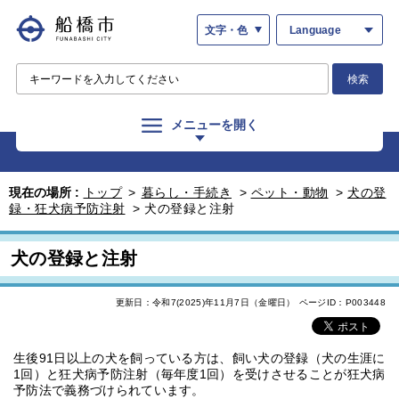
文字・色
Language
検索
メニューを開く
現在の場所 :
トップ
>
暮らし・手続き
>
ペット・動物
>
犬の登
録・狂犬病予防注射
>
犬の登録と注射
犬の登録と注射
更新日：令和7(2025)年11月7日（金曜日）
ページID：P003448
生後91日以上の犬を飼っている方は、飼い犬の登録（犬の生涯に
1回）と狂犬病予防注射（毎年度1回）を受けさせることが狂犬病
予防法で義務づけられています。