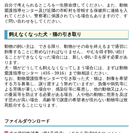
自分で考えられるところを一生懸命捜してください。また、動物
愛護指導センター及び近隣の市町村を管轄する保健所に連絡を入
れてください。警察署に保護されている場合もありますので、す
ぐ問い合わせをしてください。
飼えなくなった犬・猫の引き取り
動物の飼い主は、できる限り、動物がその命を終えるまで適切に
飼養することに努めなければなりません。 やむを得ず飼い続け
ることができなくなった場合には、新しい飼い主を探す必要があ
ります。
犬・猫がどうしても飼えなくなってしまう場合には、まずは動物
愛護指導センター（435－3916）まで御相談ください。
なお、動物愛護指導センターで引き取った犬・猫は、飼養を希望
する方を募集し、譲り渡すよう努めていますが、負傷や病気等に
よる苦痛が著しい場合や、感染症等に罹患し、他の動物又は人へ
の蔓延等を防止する必要がある場合、人や他の動物に危害を及ぼ
す恐れが高い場合、高齢等で譲渡の希望者が現れない動物等は致
死処分することになります。
ファイルダウンロード