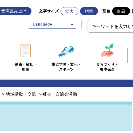
音声読み上げ
拡大
標準
白黒
文字サイズ
配色
Language
生涯学習・文化・
まちづくり・
健康・福祉・
スポーツ
環境保全
衛生
>
地域活動・交流
>
町会・自治会活動