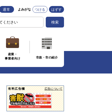
通常
つける
はずす
よみがな
検索
産業・
市政・市の紹介
事業者向け
有料広告欄
広告について