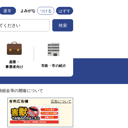
通常
つける
はずす
よみがな
検索
産業・
市政・市の紹介
事業者向け
期総会等の開催について
有料広告欄
広告について