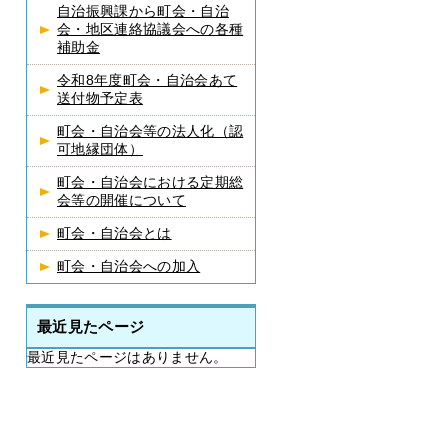
自治振興課から町会・自治
会・地区連絡協議会への各種
補助金
令和8年度町会・自治会あて
送付物予定表
町会・自治会等の法人化（認
可地縁団体）
町会・自治会における定期総
会等の開催について
町会・自治会とは
町会・自治会への加入
最近見たページ
最近見たページはありません。