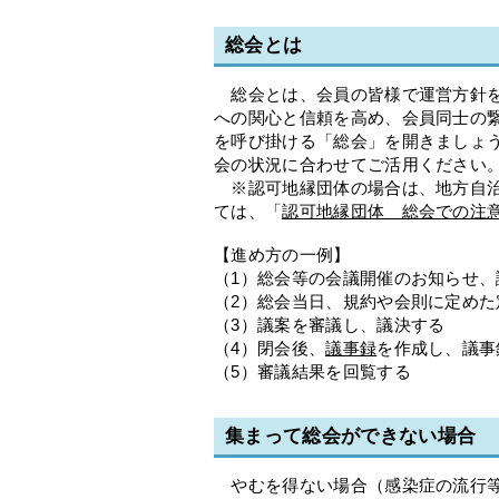
総会とは
総会とは、会員の皆様で運営方針を
への関心と信頼を高め、会員同士の
を呼び掛ける「総会」を開きましょ
会の状況に合わせてご活用ください
※認可地縁団体の場合は、地方自治
ては、「
認可地縁団体 総会での注
【進め方の一例】
（1）総会等の会議開催のお知らせ、
（2）総会当日、規約や会則に定め
（3）議案を審議し、議決する
（4）閉会後、
議事録
を作成し、議事
（5）審議結果を回覧する
集まって総会ができない場合
やむを得ない場合（感染症の流行等