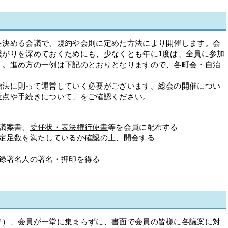
決める会議で、規約や会則に定めた方法により開催します。会
繋がりを深めておくためにも、少なくとも年に1度は、全員に参加
う。進め方の一例は下記のとおりとなりますので、各町会・自治
。
法に則って運営していく必要がございます。総会の開催につい
意点や手続きについて
」をご確認ください。
議案書、
委任状・表決権行使書
等を会員に配布する
た定足数を満たしているか確認の上、開会する
録署名人の署名・押印を得る
）、会員が一堂に集まらずに、書面で会員の皆様に各議案に対