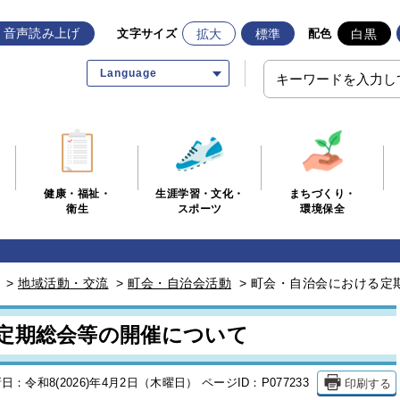
音声読み上げ
拡大
標準
白黒
文字サイズ
配色
Language
生涯学習・文化・
まちづくり・
健康・福祉・
スポーツ
環境保全
衛生
>
地域活動・交流
>
町会・自治会活動
>
町会・自治会における定
定期総会等の開催について
印刷する
日：令和8(2026)年4月2日（木曜日）
ページID：P077233