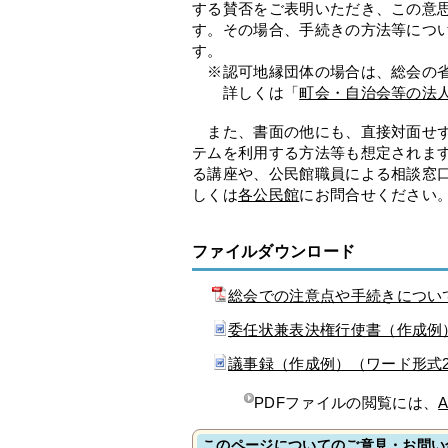
する賛否をご表明いただき、この意
す。その場合、手続きの方法等につ
す。
※認可地縁団体の場合は、総会の省
詳しくは「
町会・自治会等の法
また、書面の他にも、直接対面せず
テムを利用する方法等も想定されま
る講座や、公民館職員による相談窓
しくは
各公民館
にお問合せください
ファイルダウンロード
総会での注意点や手続きについて
委任状兼表決権行使書（作成例
議事録（作成例）（ワード形式
PDFファイルの閲覧には、
A
このページについてのご意見・お問い