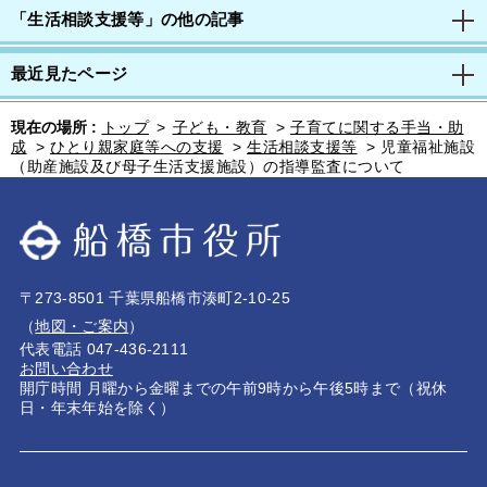
「生活相談支援等」の他の記事
最近見たページ
現在の場所 :
トップ
>
子ども・教育
>
子育てに関する手当・助
成
>
ひとり親家庭等への支援
>
生活相談支援等
>
児童福祉施設
（助産施設及び母子生活支援施設）の指導監査について
〒273-8501 千葉県船橋市湊町2-10-25
（
地図・ご案内
）
代表電話 047-436-2111
お問い合わせ
開庁時間 月曜から金曜までの午前9時から午後5時まで（祝休
日・年末年始を除く）