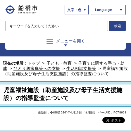
文字・色
Language
検索
メニューを開く
現在の場所 :
トップ
>
子ども・教育
>
子育てに関する手当・助
成
>
ひとり親家庭等への支援
>
生活相談支援等
>
児童福祉施設
（助産施設及び母子生活支援施設）の指導監査について
児童福祉施設（助産施設及び母子生活支援施
設）の指導監査について
更新日：令和8(2026)年4月16日（木曜日）
ページID：P078668