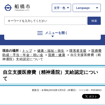
文字・色
Language
検索
メニューを開く
現在の場所 :
トップ
>
健康・福祉・衛生
>
障害者支援
>
医療費
助成・手当・年金・祝い金
>
医療・健康
>
自立支援医療費（精
神通院）支給認定について
自立支援医療費（精神通院）支給認定につい
て
更新日：令和8(2026)年2月5日（木曜日）
ページID：P009693