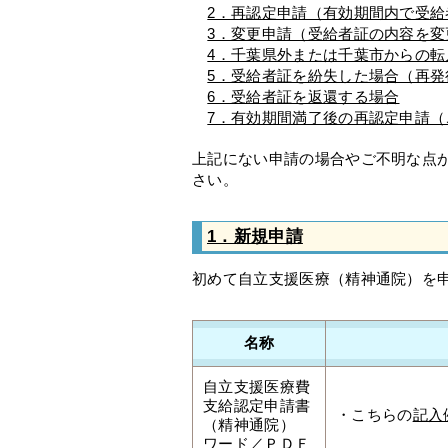
2．再認定申請（有効期間内で受給
3．変更申請（受給者証の内容を変
4．千葉県外または千葉市からの転
5．受給者証を紛失した場合（再発
6．受給者証を返還する場合
7．有効期間満了後の再認定申請
上記にない申請の場合やご不明な点
さい。
1．新規申請
初めて自立支援医療（精神通院）を
名称
自立支援医療費
支給認定申請書
・こちらの
記入
（精神通院）
ワード
／
ＰＤＦ