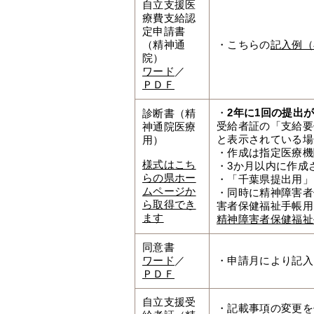
自立支援医
療費支給認
定申請書
（精神通
・こちらの
記入例（
院）
ワード
／
ＰＤＦ
・
2年に1回の提出
診断書（精
受給者証の「支給要
神通院医療
と表示されている場
用）
・作成は指定医療機
様式はこち
・3か月以内に作成
らの県ホー
・「千葉県提出用」
ムページか
・同時に精神障害者
ら取得でき
害者保健福祉手帳用
ます
精神障害者保健福祉
同意書
ワード
／
・申請月により記入
ＰＤＦ
自立支援受
・記載事項の変更を