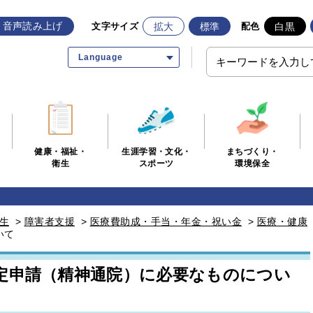
音声読み上げ
拡大
標準
白黒
文字サイズ
配色
Language
生涯学習・文化・
まちづくり・
健康・福祉・
スポーツ
環境保全
衛生
生
>
障害者支援
>
医療費助成・手当・年金・祝い金
>
医療・健康
いて
定申請（精神通院）に必要なものについ