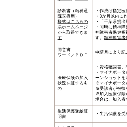
診断書（精神通
・作成は指定医
院医療用）
・3か月以内に
様式はこちらの
・「千葉県提出
県ホームページ
・同時に精神障
から取得できま
神障害者保健福
す
す。
精神障害者
同意書
申請月により記
ワード
／
ＰＤＦ
・資格確認書、
・マイナポータ
医療保険の加入
ーンショットを
状況を証するも
※マイナポータ
の
※受診者が被扶
※加入医療保険
場合は、加入者
生活保護受給証
・生活保護を受
明書