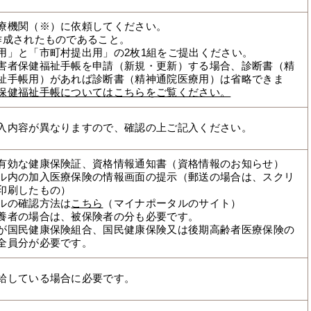
療機関（※）に依頼してください。
作成されたものであること。
用」と「市町村提出用」の2枚1組をご提出ください。
害者保健福祉手帳を申請（新規・更新）する場合、診断書（精
祉手帳用）があれば診断書（精神通院医療用）は省略できま
保健福祉手帳についてはこちらをご覧ください。
入内容が異なりますので、確認の上ご記入ください。
有効な健康保険証、資格情報通知書（資格情報のお知らせ）
ル内の加入医療保険の情報画面の提示（郵送の場合は、スクリ
印刷したもの）
ルの確認方法は
こちら
（マイナポータルのサイト）
養者の場合は、被保険者の分も必要です。
が国民健康保険組合、国民健康保険又は後期高齢者医療保険の
全員分が必要です。
給している場合に必要です。