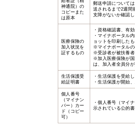
給者証（精
郵送申請については
神通院）の
送されるまで2週間
コピーまた
支障がないか確認し
は原本
・資格確認書、有効
・マイナポータル内
医療保険の
ョットを印刷したも
加入状況を
※マイナポータルの
証するもの
※受診者が被扶養者
※加入医療保険が国
は、加入者全員分が
生活保護受
・生活保護を受給し
給証明書
・生活保護が開始、
個人番号
（マイナン
・個人番号（マイナ
バー）カー
示されている公的書
ド（コピー
可）