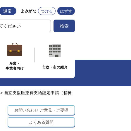
通常
つける
はずす
よみがな
検索
産業・
市政・市の紹介
事業者向け
>
自立支援医療費支給認定申請（精神
お問い合わせ
ご意見・ご要望
よくある質問