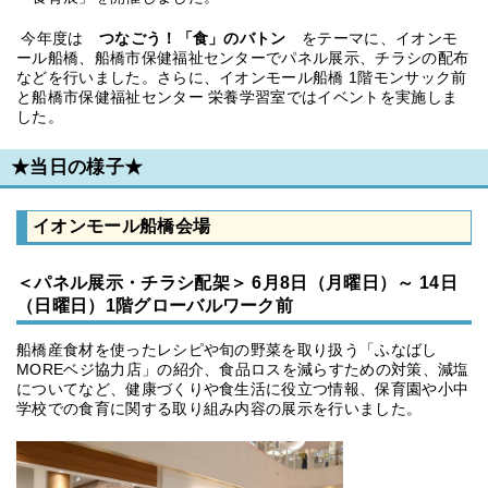
今年度は
つなごう！「食」のバトン
をテーマに、イオンモ
ール船橋、船橋市保健福祉センターでパネル展示、チラシの配布
などを行いました。さらに、イオンモール船橋 1階モンサック前
と船橋市保健福祉センター 栄養学習室ではイベントを実施しま
した。
★当日の様子★
イオンモール船橋会場
＜パネル展示・チラシ配架＞ 6
月8日（月曜日）～ 14日
（日曜日）1階グローバルワーク前
船橋産食材を使ったレシピや旬の野菜を取り扱う「ふなばし
MOREベジ協力店」の紹介、食品ロスを減らすための対策、減塩
についてなど、健康づくりや食生活に役立つ情報、保育園や小中
学校での食育に関する取り組み内容の展示を行いました。