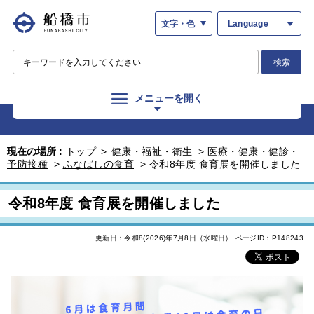
文字・色
Language
検索
メニューを開く
現在の場所 :
トップ
>
健康・福祉・衛生
>
医療・健康・健診・
予防接種
>
ふなばしの食育
>
令和8年度 食育展を開催しました
令和8年度 食育展を開催しました
更新日：令和8(2026)年7月8日（水曜日）
ページID：P148243