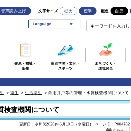
音声読み上げ
拡大
標準
白黒
文字サイズ
配色
Language
生涯学習・文化・
まちづくり・
健康・福祉・
スポーツ
環境保全
衛生
生
>
衛生
>
生活衛生
>
飲用井戸等の管理・水質検査機関について
質検査機関について
更新日：令和8(2026)年6月10日（水曜日）
ページID：P004782