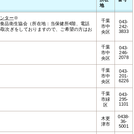
地
センター
※
千葉
043-
食品衛生協会（所在地：当保健所4階、電話
市中
242-
質検査の取次ぎをしておりますので、ご希望の方はお
3833
央区
千葉
043-
市中
246-
2078
央区
千葉
043-
市中
201-
6226
央区
千葉
043-
市緑
295-
1101
区
0438-
木更
36-
津市
5001