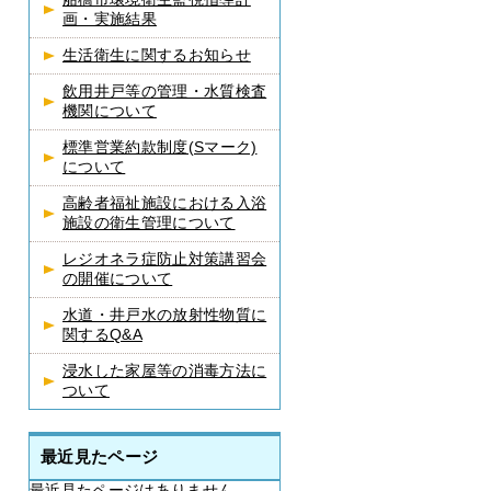
画・実施結果
生活衛生に関するお知らせ
飲用井戸等の管理・水質検査
機関について
標準営業約款制度(Sマーク)
について
高齢者福祉施設における入浴
施設の衛生管理について
レジオネラ症防止対策講習会
の開催について
水道・井戸水の放射性物質に
関するQ&A
浸水した家屋等の消毒方法に
ついて
最近見たページ
最近見たページはありません。