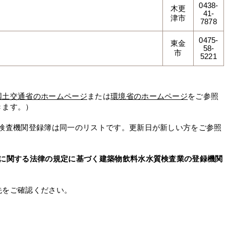
0438-
木更
41-
津市
7878
0475-
東金
58-
市
5221
国土交通省のホームページ
または
環境省のホームページ
をご参照
きます。）
る検査機関登録簿は同一のリストです。更新日が新しい方をご参照
保に関する法律の規定に基づく建築物飲料水水質検査業の登録機関
先をご確認ください。