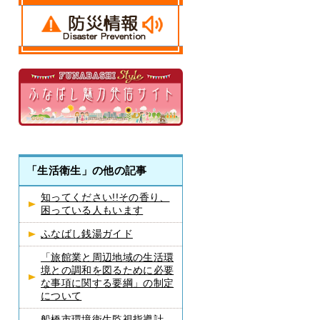
「生活衛生」の他の記事
知ってください!!その香り、
困っている人もいます
ふなばし銭湯ガイド
「旅館業と周辺地域の生活環
境との調和を図るために必要
な事項に関する要綱」の制定
について
船橋市環境衛生監視指導計