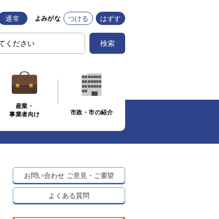
通常
つける
はずす
よみがな
検索
産業・
市政・市の紹介
事業者向け
お問い合わせ
ご意見・ご要望
よくある質問