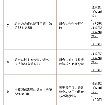
様式第7
（Word形
式）
/
組合の合併の認可申請（法
組合の合併を行う
（PDF形
7
第73条第3項）
時
様式第8
（Word形
式）
/
（PDF形
様式第9
（Word形
組合に対する検査の請求
組合に対する検査
8
式）
（法第81条第1項）
の請求が必要な時
/
（PDF形
様式第10
毎事業年度、通常
（Word形
決算関係書類の提出（法第
9
総会の終了の日か
式）
82条第1項）
ら2週間以内
/
（PDF形