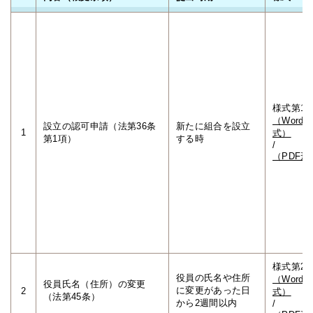
様式第1
（Word形
設立の認可申請（法第36条
新たに組合を設立
1
式）
第1項）
する時
/
（PDF形
様式第2
役員の氏名や住所
（Word形
役員氏名（住所）の変更
に変更があった日
2
式）
（法第45条）
から2週間以内
/