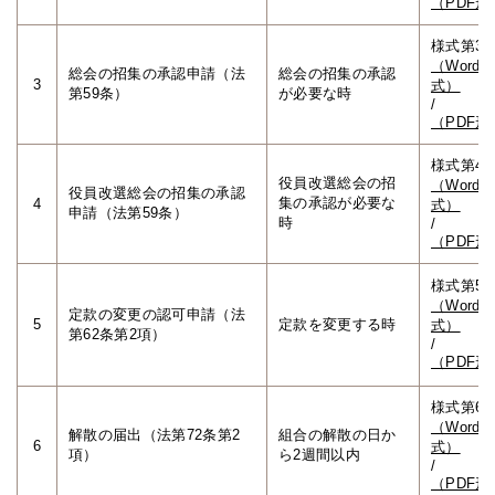
（PDF形
様式第3
（Word形
総会の招集の承認申請（法
総会の招集の承認
3
式）
第59条）
が必要な時
/
（PDF形
様式第4
役員改選総会の招
（Word形
役員改選総会の招集の承認
集の承認が必要な
4
式）
申請（法第59条）
時
/
（PDF形
様式第5
（Word形
定款の変更の認可申請（法
5
定款を変更する時
式）
第62条第2項）
/
（PDF形
様式第6
（Word形
解散の届出（法第72条第2
組合の解散の日か
6
式）
項）
ら2週間以内
/
（PDF形