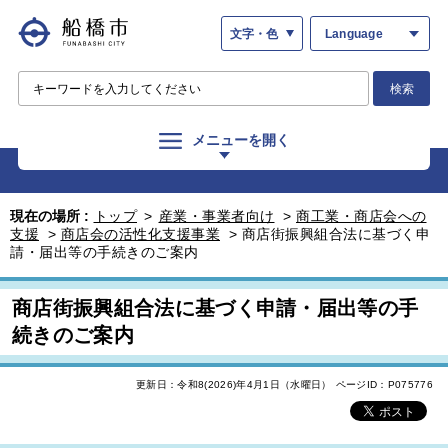
文字・色
Language
検索
メニューを開く
現在の場所 :
トップ
>
産業・事業者向け
>
商工業・商店会への
支援
>
商店会の活性化支援事業
>
商店街振興組合法に基づく申
請・届出等の手続きのご案内
商店街振興組合法に基づく申請・届出等の手
続きのご案内
更新日：令和8(2026)年4月1日（水曜日）
ページID：P075776