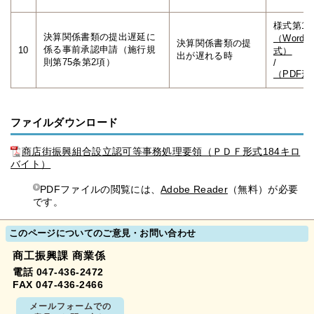
様式第11
決算関係書類の提出遅延に
（Word形
決算関係書類の提
係る事前承認申請（施行規
10
式）
出が遅れる時
則第75条第2項）
/
（PDF形
ファイルダウンロード
商店街振興組合設立認可等事務処理要領（ＰＤＦ形式184キロ
バイト）
PDFファイルの閲覧には、
Adobe Reader
（無料）が必要
です。
このページについてのご意見・お問い合わせ
商工振興課 商業係
電話 047-436-2472
FAX 047-436-2466
メールフォームでの