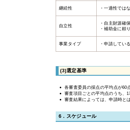
継続性
・一過性では
・自主財源確
自立性
・補助金に頼
事業タイプ
・申請してい
(3)選定基準
各審査委員の採点の平均点が60
審査項目ごとの平均点のうち、1
審査結果によっては、申請時と
6．スケジュール