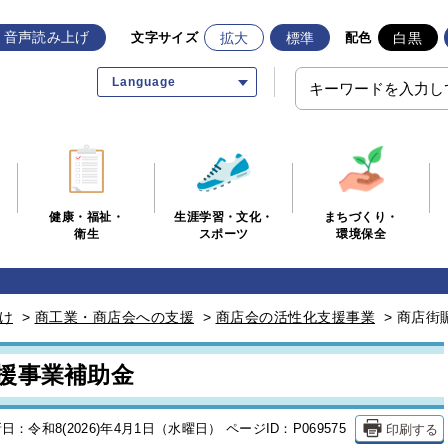
音声読み上げ
拡大
標準
白黒
文字サイズ
配色
Language
生涯学習・文化・
まちづくり・
健康・福祉・
スポーツ
環境保全
衛生
け
>
商工業・商店会への支援
>
商店会の活性化支援事業
>
商店街
援事業補助金
印刷する
日：令和8(2026)年4月1日（水曜日）
ページID：P069575