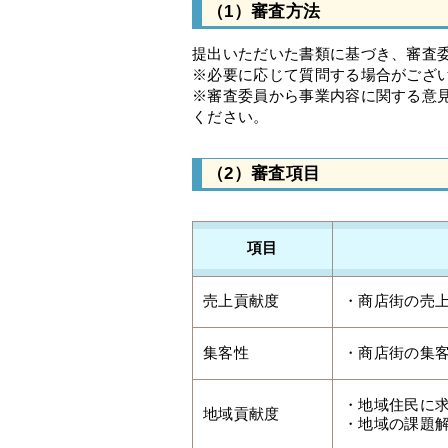
（1）審査方法
提出いただいた書類に基づき、審査
※必要に応じて質問する場合がござ
※審査委員から事業内容に関する意
ください。
（2）審査項目
項目
売上貢献度
・商店街の売
集客性
・商店街の集
・地域住民に
地域貢献度
・地域の課題