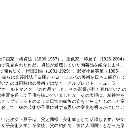
・椿貞雄（1896-1957）、染色家・椿夏子（1926-2004）
内で発見された作品、貞雄が愛蔵していた陶芸品を紹介します。
なく、岸田劉生（1891-1929）、武者小路実篤（1885-
す。彼らは文芸雑誌『白樺』でヨーロッパの美術を日本に紹介して
響いたのは同時代の美術ではなく、アルブレヒト・デューラー
の美術“オールドマスター”の作品でした。その影響が強く表れていたの
は生涯を通して子供を描いていましたが、その表現は、精神性を
スナップショットのように日常の家族の姿をとらえたものへと変
とおして、彼の芸術や子供に対する思いの変化を明らかにしてい
いた次女・夏子は、父と同様、美術家として活躍します。彼女
・女子美術大学）卒業後、父の紹介で、後に人間国宝となった染