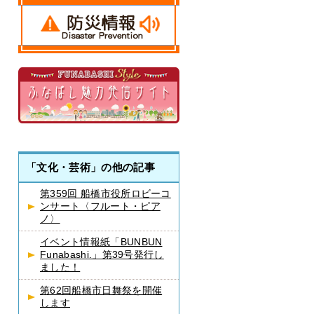
「文化・芸術」の他の記事
第359回 船橋市役所ロビーコ
ンサート〈フルート・ピア
ノ〉
イベント情報紙「BUNBUN
Funabashi.」第39号発行し
ました！
第62回船橋市日舞祭を開催
します