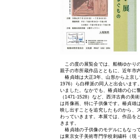
この度の展覧会では、船橋ゆかりの洋画家
親子の市所蔵作品とともに、近年市
椿貞雄は大正3年、山形から上京して間も
1976）ら白樺派の同人と出会いま
いました。なかでも、椿貞雄の心に
（1471-1528）など、西洋古典
は肖像画、特に子供像です。椿貞雄
映し出すことを追究したものから、
わっていきます。本展では、作品を
きます。
椿貞雄の子供像のモデルにもなって
は東京女子美術専門学校刺繍科（現