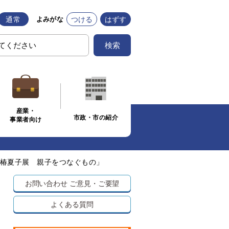
通常
つける
はずす
よみがな
検索
産業・
市政・市の紹介
事業者向け
椿夏子展 親子をつなぐもの」
お問い合わせ
ご意見・ご要望
よくある質問