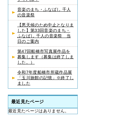
音楽のまち・ふなばし 千人
の音楽祭
【悪天候のため中止となりま
した】第33回音楽のまち・
ふなばし 千人の音楽祭 当
日のご案内
第47回船橋市写真展作品を
募集します（募集は終了しま
した。）
令和7年度船橋市所蔵作品展
「玉川旅館の記憶」※終了し
ました
最近見たページ
最近見たページはありません。