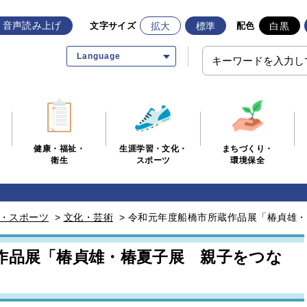
音声読み上げ
拡大
標準
白黒
文字サイズ
配色
Language
生涯学習・文化・
まちづくり・
健康・福祉・
スポーツ
環境保全
衛生
・スポーツ
>
文化・芸術
>
令和元年度船橋市所蔵作品展「椿貞雄・
作品展「椿貞雄・椿夏子展 親子をつな