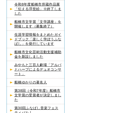
令和8年度船橋市所蔵作品展
「伝える浮世絵」※終了しま
した
船橋市文学賞「文学講座」を
開催します（募集終了）
生涯学習情報をまとめたガイ
ドブック「楽しく学ぼうふな
ばし」を発行しています
船橋市文化芸術活動支援補助
金を新設しました
みやもと三百人劇場「アルパ
とハープによるデュオコンサ
ート」
船橋ゆかりの著名人
第38回（令和7年度）船橋市
文学賞の受賞者が決定しまし
た
第30回ふなばし音楽フェス
ティバル！