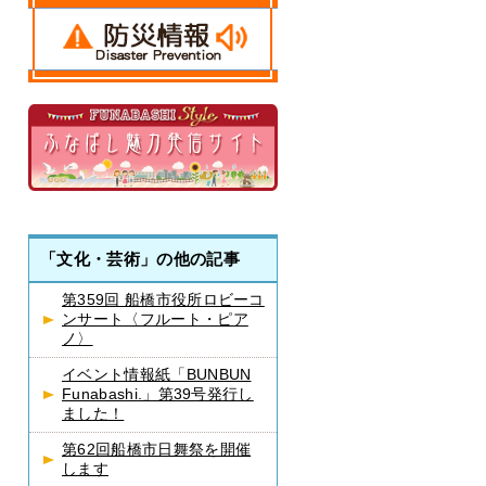
「文化・芸術」の他の記事
第359回 船橋市役所ロビーコ
ンサート〈フルート・ピア
ノ〉
イベント情報紙「BUNBUN
Funabashi.」第39号発行し
ました！
第62回船橋市日舞祭を開催
します