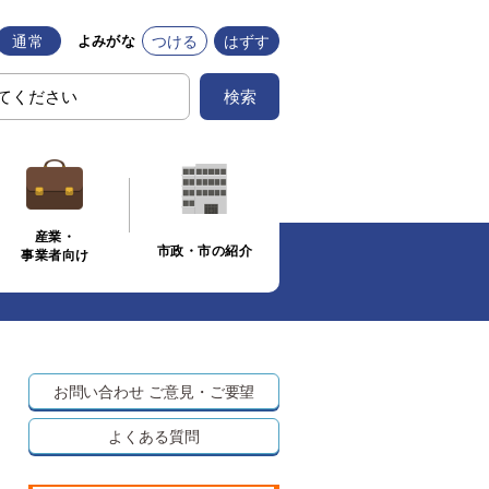
通常
つける
はずす
よみがな
検索
産業・
市政・市の紹介
事業者向け
お問い合わせ
ご意見・ご要望
よくある質問