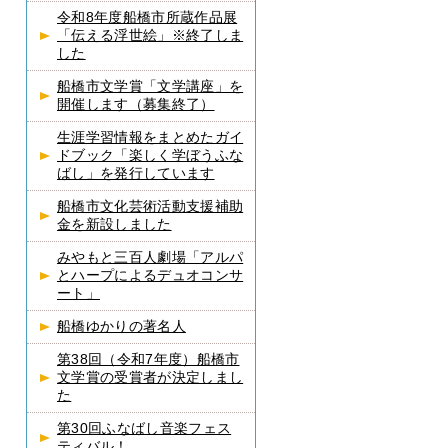
令和8年度船橋市所蔵作品展
「伝える浮世絵」※終了しま
した
船橋市文学賞「文学講座」を
開催します（募集終了）
生涯学習情報をまとめたガイ
ドブック「楽しく学ぼうふな
ばし」を発行しています
船橋市文化芸術活動支援補助
金を新設しました
みやもと三百人劇場「アルパ
とハープによるデュオコンサ
ート」
船橋ゆかりの著名人
第38回（令和7年度）船橋市
文学賞の受賞者が決定しまし
た
第30回ふなばし音楽フェス
ティバル！