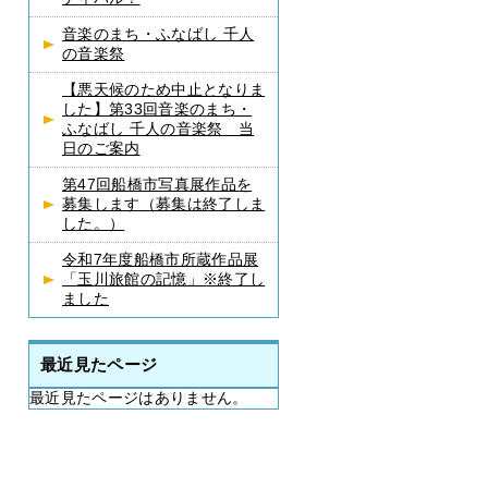
音楽のまち・ふなばし 千人
の音楽祭
【悪天候のため中止となりま
した】第33回音楽のまち・
ふなばし 千人の音楽祭 当
日のご案内
第47回船橋市写真展作品を
募集します（募集は終了しま
した。）
令和7年度船橋市所蔵作品展
「玉川旅館の記憶」※終了し
ました
最近見たページ
最近見たページはありません。