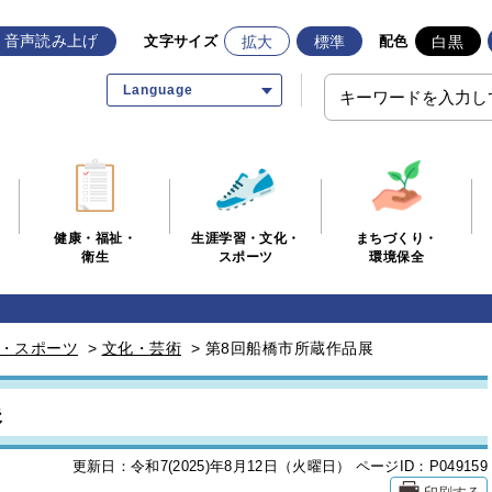
音声読み上げ
拡大
標準
白黒
文字サイズ
配色
Language
生涯学習・文化・
まちづくり・
健康・福祉・
スポーツ
環境保全
衛生
・スポーツ
>
文化・芸術
>
第8回船橋市所蔵作品展
展
更新日：令和7(2025)年8月12日（火曜日）
ページID：P049159