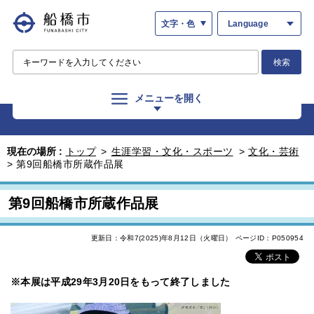
文字・色
Language
検索
メニューを開く
現在の場所 :
トップ
>
生涯学習・文化・スポーツ
>
文化・芸術
>
第9回船橋市所蔵作品展
第9回船橋市所蔵作品展
更新日：令和7(2025)年8月12日（火曜日）
ページID：P050954
※本展は平成29年3月20日をもって終了しました