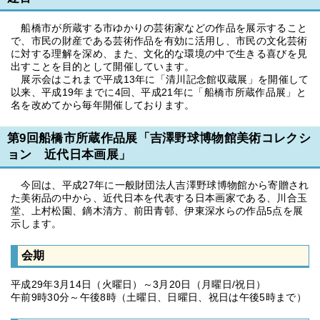
船橋市が所蔵する市ゆかりの芸術家などの作品を展示すること
で、市民の財産である芸術作品を有効に活用し、市民の文化芸術
に対する理解を深め、また、文化的な環境の中で生きる喜びを見
出すことを目的として開催しています。
展示会はこれまで平成13年に「清川記念館収蔵展」を開催して
以来、平成19年までに4回、平成21年に「船橋市所蔵作品展」と
名を改めてから毎年開催しております。
第9回船橋市所蔵作品展「吉澤野球博物館美術コレクシ
ョン 近代日本画展」
今回は、平成27年に一般財団法人吉澤野球博物館から寄贈され
た美術品の中から、近代日本を代表する日本画家である、川合玉
堂、上村松園、鏑木清方、前田青邨、伊東深水らの作品5点を展
示します。
会期
平成29年3月14日（火曜日）～3月20日（月曜日/祝日）
午前9時30分～午後8時（土曜日、日曜日、祝日は午後5時まで）