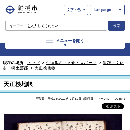
文字・色
Language
検索
メニューを開く
現在の場所 :
トップ
>
生涯学習・文化・スポーツ
>
遺跡・文化
財・郷土芸能
>
天正検地帳
天正検地帳
更新日：平成28(2016)年2月21日（日曜日）
ページID：P008847