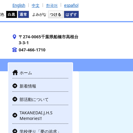
English
中文
한국어
español
配色
白黒
通常
よみがな
つける
はずす
〒274-0065千葉県船橋市高根台
3-3-1
047-466-1710
ホーム
新着情報
部活動について
TAKANEDAI.J.H.S
Memories!!
学校便り「夢の追求」