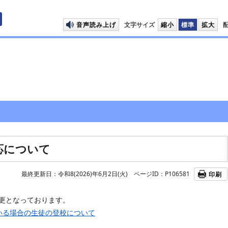
プして本文へ移動します
音声読み上げ
文字サイズ
縮小
標準
拡大
応について
最終更新日：令和8(2026)年6月2日(火)
ページID：P106581
印刷
更となっております。
いる場合の生徒の登校について