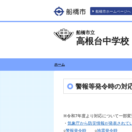
エンターキーで、ナビゲーションをスキッ
船橋市ホームページへ
船橋市立
高根台中学校
ホーム
警報等発令時の対
※令和7年度より対応について一部変
・
気象庁から防災情報が発表されて
○
警報発令時
○
地震発令時