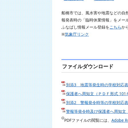
船橋市では、風水害や地震などの自
報発表時の「臨時休業情報」をメールや
ふなばし情報メール登録を
こちら
か
※
気象庁リンク
ファイルダウンロード
別添3 地震等発生時の学校対応表
保護者へ周知文（ＰＤＦ形式 10
別添2 警報発令時等の学校対応表
警報等発令時及び保護者へ周知文（
PDFファイルの閲覧には、
Adobe R