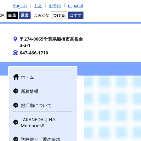
English
中文
한국어
español
配色
白黒
通常
よみがな
つける
はずす
〒274-0065千葉県船橋市高根台
3-3-1
047-466-1710
ホーム
新着情報
部活動について
TAKANEDAI.J.H.S
Memories!!
学校便り「夢の追求」