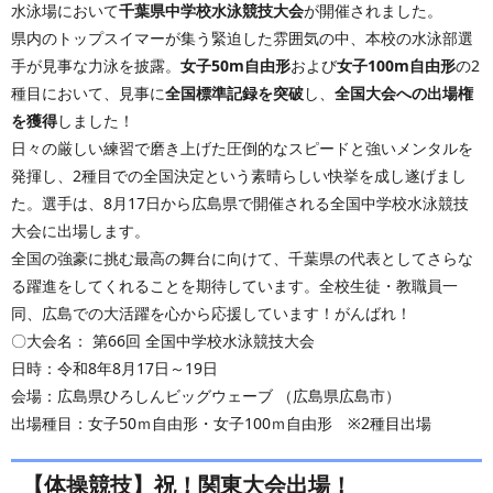
水泳場において
千葉県中学校水泳競技大会
が開催されました。
県内のトップスイマーが集う緊迫した雰囲気の中、本校の水泳部選
手が見事な力泳を披露。
女子50m自由形
および
女子100m自由形
の2
種目において、見事に
全国標準記録を突破
し、
全国大会への出場権
を獲得
しました！
日々の厳しい練習で磨き上げた圧倒的なスピードと強いメンタルを
発揮し、2種目での全国決定という素晴らしい快挙を成し遂げまし
た。選手は、8月17日から広島県で開催される全国中学校水泳競技
大会に出場します。
全国の強豪に挑む最高の舞台に向けて、千葉県の代表としてさらな
る躍進をしてくれることを期待しています。全校生徒・教職員一
同、広島での大活躍を心から応援しています！がんばれ！
〇大会名： 第66回 全国中学校水泳競技大会
日時：令和8年8月17日～19日
会場：広島県ひろしんビッグウェーブ （広島県広島市）
出場種目：女子50ｍ自由形・女子100ｍ自由形 ※2種目出場
【体操競技】祝！関東大会出場！