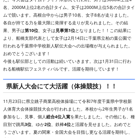
名、2000M上位2名の合計タイム、女子は2000M上位5名の合計タイ
ムで競います。高根台中からは男子10名、女子8名が走りました。
各自が持てる力を最大限に発揮する走りが見られました。その結
果、男子は
第10位
、女子は
見事第1位
となりました！！この結果に
より、船橋支部代表として女子は2月14日に千葉県立柏の葉公園で
行われる千葉県中学校新人駅伝大会への出場権が与えられました。
おめでとうございます！
今後も駅伝部としての活動は続いていきます。次は1月31日に行わ
れる船橋駅伝フェスティバルです。活躍を期待しています！
県新人大会にて大活躍（体操競技）！！
11月23日に県立銚子商業高校体操場にて令和7年度千葉県中学校新
人体育大会体操競技大会が行われました。本校から2年生男子が1名
参加をし、見事、個人
総合4位入賞
を果たしました。その他にも、種
目別で跳馬
3位
、ゆか
2位
、鉄棒
4位
と活躍を見せました。おめでと
うございます。夏の関東・全国大会を目指し更なる活躍を期待し、