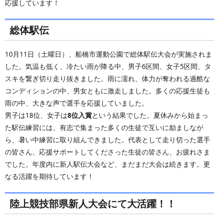
応援しています！
総体駅伝
10月11日（土曜日）、船橋市運動公園で総体駅伝大会が実施されま
した。気温も低く、冷たい雨が降る中、男子6区間、女子5区間、タ
スキを繋ぎ切り走り抜きました。雨に濡れ、体力が奪われる過酷な
コンディションの中、男女ともに激走しました。多くの応援生徒も
雨の中、大きな声で選手を応援していました。
男子は18位、女子は
8位入賞
という結果でした。夏休みから始まっ
た駅伝練習には、有志で集まった多くの生徒で互いに励ましなが
ら、暑い中練習に取り組んできました。代表として走り切った選手
の皆さん、応援サポートしてくださった生徒の皆さん、お疲れさま
でした。年度内に新人駅伝大会など、まだまだ大会は続きます。更
なる活躍を期待しています！
陸上競技部県新人大会にて大活躍！！