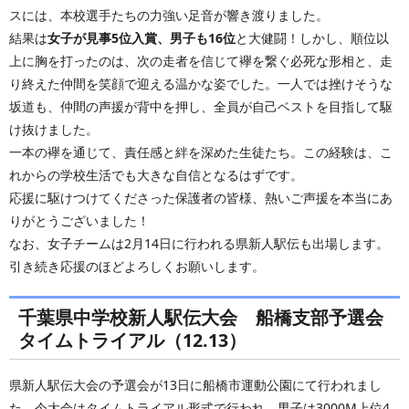
スには、本校選手たちの力強い足音が響き渡りました。
結果は
女子が見事5位入賞、男子も16位
と大健闘！しかし、順位以
上に胸を打ったのは、次の走者を信じて襷を繋ぐ必死な形相と、走
り終えた仲間を笑顔で迎える温かな姿でした。一人では挫けそうな
坂道も、仲間の声援が背中を押し、全員が自己ベストを目指して駆
け抜けました。
一本の襷を通じて、責任感と絆を深めた生徒たち。この経験は、こ
れからの学校生活でも大きな自信となるはずです。
応援に駆けつけてくださった保護者の皆様、熱いご声援を本当にあ
りがとうございました！
なお、女子チームは2月14日に行われる県新人駅伝も出場します。
引き続き応援のほどよろしくお願いします。
千葉県中学校新人駅伝大会 船橋支部予選会
タイムトライアル（12.13）
県新人駅伝大会の予選会が13日に船橋市運動公園にて行われまし
た。今大会はタイムトライアル形式で行われ、男子は3000M上位4