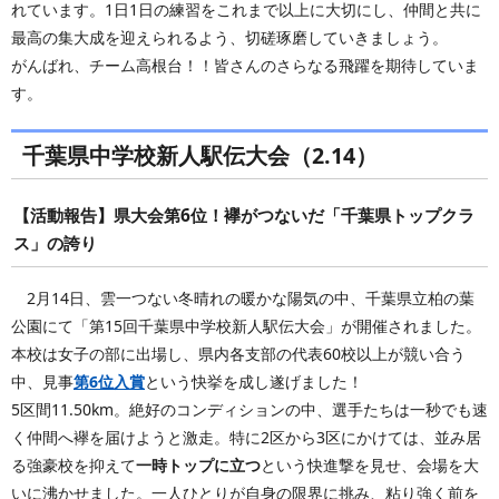
れています。1日1日の練習をこれまで以上に大切にし、仲間と共に
最高の集大成を迎えられるよう、切磋琢磨していきましょう。
がんばれ、チーム高根台！！皆さんのさらなる飛躍を期待していま
す。
千葉県中学校新人駅伝大会（2.14）
【活動報告】県大会第6位！襷がつないだ「千葉県トップクラ
ス」の誇り
2月14日、雲一つない冬晴れの暖かな陽気の中、千葉県立柏の葉
公園にて「第15回千葉県中学校新人駅伝大会」が開催されました。
本校は女子の部に出場し、県内各支部の代表60校以上が競い合う
中、見事
第6位入賞
という快挙を成し遂げました！
5区間11.50km。絶好のコンディションの中、選手たちは一秒でも速
く仲間へ襷を届けようと激走。特に2区から3区にかけては、並み居
る強豪校を抑えて
一時トップに立つ
という快進撃を見せ、会場を大
いに沸かせました。一人ひとりが自身の限界に挑み、粘り強く前を