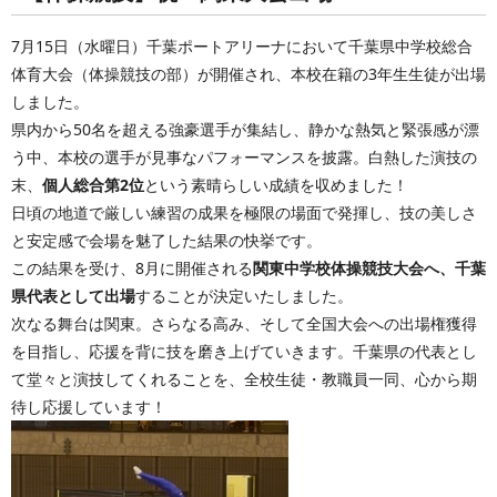
7月15日（水曜日）千葉ポートアリーナにおいて千葉県中学校総合
体育大会（体操競技の部）が開催され、本校在籍の3年生生徒が出場
しました。
県内から50名を超える強豪選手が集結し、静かな熱気と緊張感が漂
う中、本校の選手が見事なパフォーマンスを披露。白熱した演技の
末、
個人総合第2位
という素晴らしい成績を収めました！
日頃の地道で厳しい練習の成果を極限の場面で発揮し、技の美しさ
と安定感で会場を魅了した結果の快挙です。
この結果を受け、8月に開催される
関東中学校体操競技大会へ、千葉
県代表として出場
することが決定いたしました。
次なる舞台は関東。さらなる高み、そして全国大会への出場権獲得
を目指し、応援を背に技を磨き上げていきます。千葉県の代表とし
て堂々と演技してくれることを、全校生徒・教職員一同、心から期
待し応援しています！