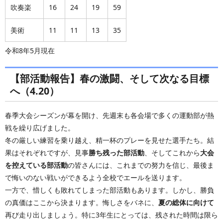
吹奏楽
16
24
19
59
美術
11
11
13
35
令和8年5月現在
【部活動報告】春の激闘、そして次なる目標
へ（4.20）
春季大会シーズンが幕を開け、先週末も各会場で多くの運動部が熱
戦を繰り広げました。
冬の厳しい練習を乗り越え、精一杯のプレーを見せた選手たち。結
果はそれぞれですが、見事
勝ち残った部活動
、そしてこれから
大会
を控えている部活動
の皆さんには、これまでの努力を信じ、最後ま
で悔いのない戦いができるよう全校でエールを送ります。
一方で、惜しくも敗れてしまった部活動もあります。しかし、勝負
の真価はここから決まります。悔しさをバネに、
夏の総体に向けて
再び走り出しましょう。特に3年生にとっては、残された時間は限ら