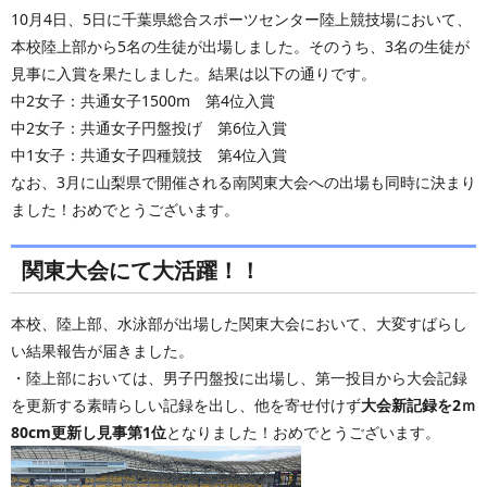
10月4日、5日に千葉県総合スポーツセンター陸上競技場において、
本校陸上部から5名の生徒が出場しました。そのうち、3名の生徒が
見事に入賞を果たしました。結果は以下の通りです。
中2女子：共通女子1500m 第4位入賞
中2女子：共通女子円盤投げ 第6位入賞
中1女子：共通女子四種競技 第4位入賞
なお、3月に山梨県で開催される南関東大会への出場も同時に決まり
ました！おめでとうございます。
関東大会にて大活躍！！
本校、陸上部、水泳部が出場した関東大会において、大変すばらし
い結果報告が届きました。
・陸上部においては、男子円盤投に出場し、第一投目から大会記録
を更新する素晴らしい記録を出し、他を寄せ付けず
大会新記録を2ｍ
80cm更新し見事第1位
となりました！おめでとうございます。