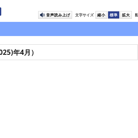
プして本文へ移動します
音声読み上げ
文字サイズ
縮小
標準
拡大
25)年4月）