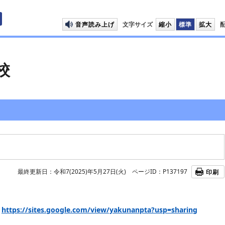
プして本文へ移動します
音声読み上げ
文字サイズ
縮小
標準
拡大
校
最終更新日：令和7(2025)年5月27日(火)
ページID：P137197
印刷
た
https://sites.google.com/view/yakunanpta?usp=sharing