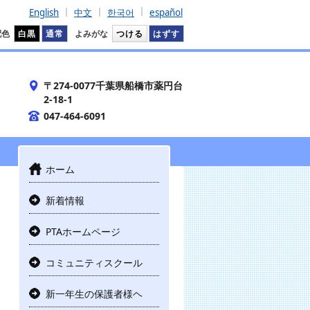
English
中文
한국어
español
配色
白黒
通常
よみがな
つける
はずす
〒274-0077千葉県船橋市薬円台
2-18-1
047-464-6091
ホーム
新着情報
PTAホームページ
コミュニティスクール
新一年生の保護者様ヘ