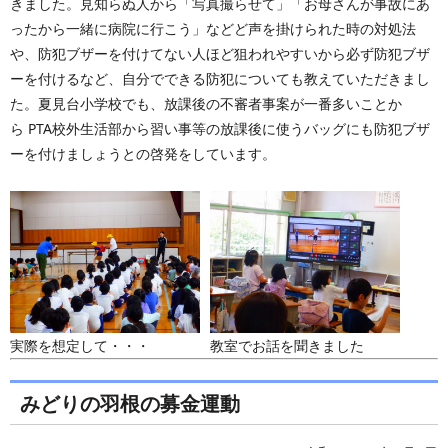
きました。見知らぬ人から「写真撮らせて」「お母さんが事故にあ
ったから一緒に病院に行こう」などど声を掛けられた時の対処法
や、防犯ブザーを付けてない人ほど狙われやすいから必ず防犯ブザ
ーを付けるなど、自分でできる防犯についても教えていただきまし
た。夏見台小学校でも、放課後の不審者事案が一番多いことか
ら PTA校外生活部から習い事等の放課後に使うバッグにも防犯ブザ
ーを付けましょうとの啓発をしています。
実際を想定して・・・
教室でお話を聞きました
みどりの羽根の募金運動