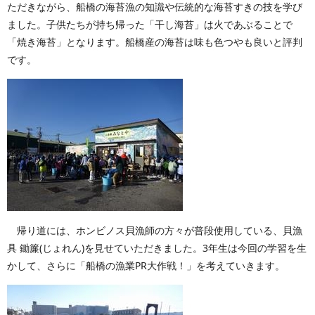
ただきながら、船橋の海苔漁の知識や伝統的な海苔すきの技を学び
ました。子供たちが持ち帰った「干し海苔」は火であぶることで
「焼き海苔」となります。船橋産の海苔は味も色つやも良いと評判
です。
帰り道には、ホンビノス貝漁師の方々が普段使用している、貝漁
具 鋤簾(じょれん)を見せていただきました。3年生は今回の学習を生
かして、さらに「船橋の漁業PR大作戦！」を考えていきます。