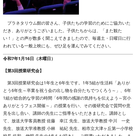
プラネタリウム館の皆さん、子供たちの学習のためにご協力いた
だき、ありがとうございました。子供たちからは、「また観た
い！」との声が数多く聞こえてきましたので、毎週土・日曜日に行
われている一般上映にも、ぜひ足を運んでみてください。
令和7年1月16日（木曜日）
【第3回授業研究会】
第3回授業研究会は1年生と6年生です。1年5組が生活科「ありが
とう6年生～卒業を祝う会の出し物を自分たちでつくろう～」、6年
1組が総合的な学習の時間「6年間の感謝の気持ちを伝えよう～宮小
ありがとうフェス開催～」の授業を行い、その後研究会で質問や意
見を出し合い、講師の先生にご指導をいただきました。講師とし
て、放送大学客員教授 佐藤 幸江 先生、放送大学教授 中川 一史
先生、放送大学准教授 小林 祐紀 先生、柏市立大津ヶ丘第一小学校
校長 佐和 伸明 先生の4名をお招きし、ご指導いただきました。ま