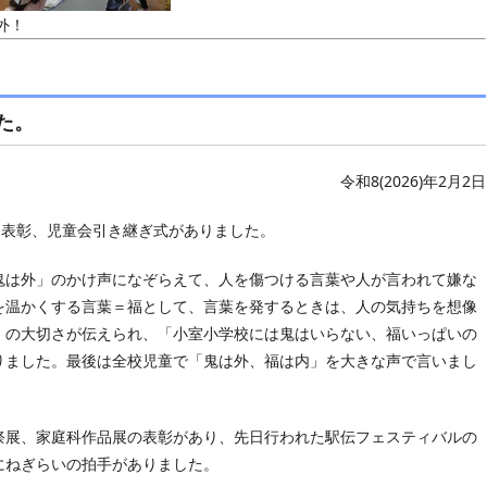
外！
た。
令和8(2026)年2月2日
、表彰、児童会引き継ぎ式がありました。
は外」のかけ声になぞらえて、人を傷つける言葉や人が言われて嫌な
を温かくする言葉＝福として、言葉を発するときは、人の気持ちを想像
」の大切さが伝えられ、「小室小学校には鬼はいらない、福いっぱいの
りました。最後は全校児童で「鬼は外、福は内」を大きな声で言いまし
展、家庭科作品展の表彰があり、先日行われた駅伝フェスティバルの
にねぎらいの拍手がありました。