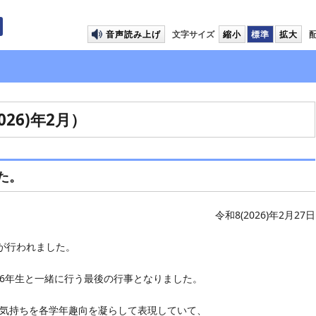
プして本文へ移動します
音声読み上げ
文字サイズ
縮小
標準
拡大
26)年2月）
た。
令和8(2026)年2月27日
が行われました。
年生と一緒に行う最後の行事となりました。
気持ちを各学年趣向を凝らして表現していて、