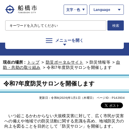
文字・色
Language
検索
メニューを開く
現在の場所 :
トップ
>
防災ポータルサイト
>
防災情報等
>
自
助・共助の取り組み
>
令和7年度防災サロンを開催します
令和7年度防災サロンを開催します
更新日：令和8(2026)年1月1日（木曜日）
ページID：P142934
いつ起こるかわからない大規模災害に対して、広く市民が災害
への備えや地域での防災活動に関する意識を高め、地域防災力の
向上を図ることを目的として「防災サロン」を開催します。