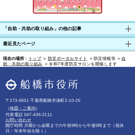
「自助・共助の取り組み」の他の記事
最近見たページ
現在の場所 :
トップ
>
防災ポータルサイト
>
防災情報等
>
自
助・共助の取り組み
>
令和7年度防災サロンを開催します
〒273-8501 千葉県船橋市湊町2-10-25
（
地図・ご案内
）
代表電話 047-436-2111
お問い合わせ
開庁時間 月曜から金曜までの午前9時から午後5時まで（祝休
日・年末年始を除く）