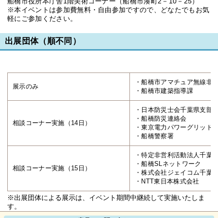
船橋市役所本庁舎1階美術コーナー（船橋市湊町2－10－25）
※本イベントは参加費無料・自由参加ですので、どなたでもお気
軽にご参加ください。
出展団体（順不同）
・船橋市アマチュア無線非
展示のみ
・船橋市建築指導課
・日本防災士会千葉県支部
・船橋防災連絡会
相談コーナー実施（14日）
・東京電力パワーグリッド
・船橋警察署
・特定非営利活動法人千葉
・船橋SLネットワーク
相談コーナー実施（15日）
・株式会社ジェイコム千葉Y
・NTT東日本株式会社
※出展団体による展示は、イベント期間中継続して実施いたしま
す。