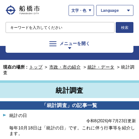
文字・色
Language
検索
メニューを開く
現在の場所 :
トップ
>
市政・市の紹介
>
統計・データ
>
統計調
査
統計調査
「統計調査」の記事一覧
統計の日
令和8(2026)年7月23日更新
毎年10月18日は「統計の日」です。これに伴う行事等を紹介し
ます。