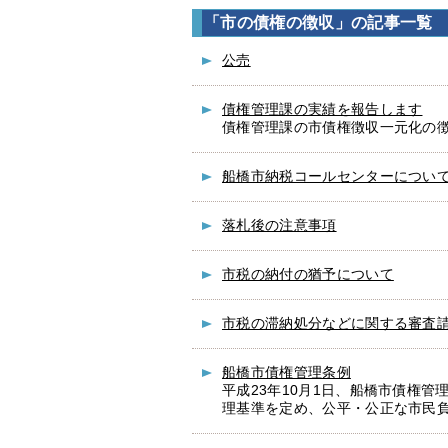
「市の債権の徴収」の記事一覧
公売
債権管理課の実績を報告します
債権管理課の市債権徴収一元化の
船橋市納税コールセンターについ
落札後の注意事項
市税の納付の猶予について
市税の滞納処分などに関する審査
船橋市債権管理条例
平成23年10月1日、船橋市債権
理基準を定め、公平・公正な市民