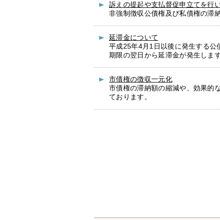
訴えの提起や支払督促申立てを行
非強制徴収公債権及び私債権の滞
延滞金について
平成25年4月1日以後に発生する
期限の翌日から延滞金が発生しま
市債権の徴収一元化
市債権の滞納額の縮減や、効果的な
ております。