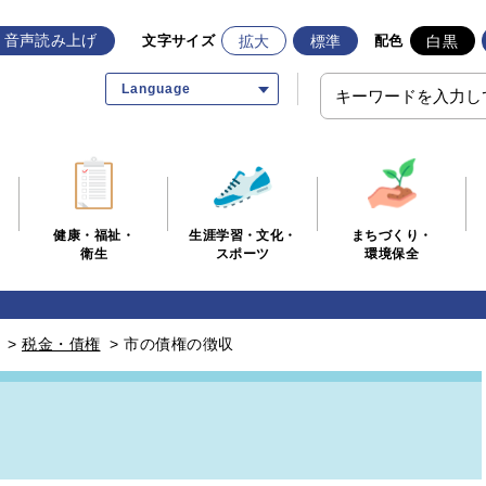
音声読み上げ
拡大
標準
白黒
文字サイズ
配色
Language
生涯学習・文化・
まちづくり・
健康・福祉・
スポーツ
環境保全
衛生
>
税金・債権
>
市の債権の徴収