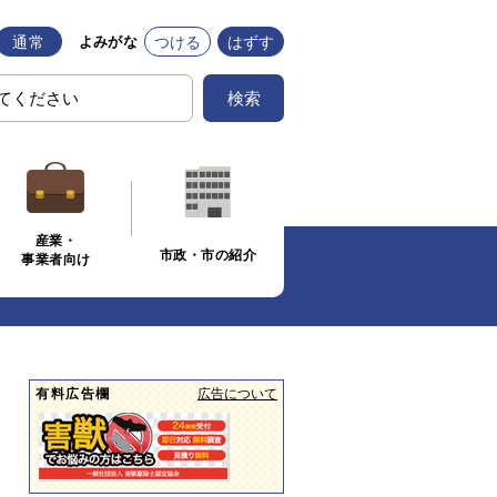
通常
つける
はずす
よみがな
検索
産業・
市政・市の紹介
事業者向け
有料広告欄
広告について