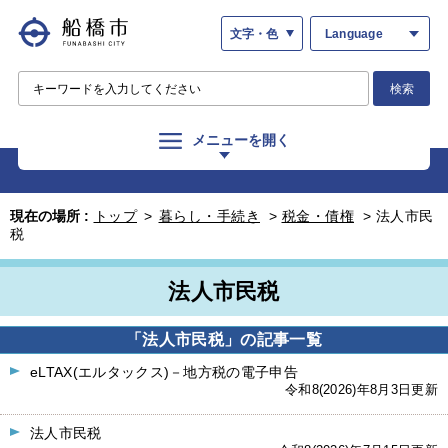
文字・色
Language
検索
メニューを開く
現在の場所 :
トップ
>
暮らし・手続き
>
税金・債権
>
法人市民
税
法人市民税
「法人市民税」の記事一覧
eLTAX(エルタックス)－地方税の電子申告
令和8(2026)年8月3日更新
法人市民税