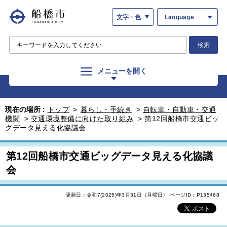
文字・色
Language
検索
メニューを開く
現在の場所 :
トップ
>
暮らし・手続き
>
自転車・自動車・交通
機関
>
交通環境整備に向けた取り組み
>
第12回船橋市交通ビッ
グデータ見える化協議会
第12回船橋市交通ビッグデータ見える化協議
会
更新日：令和7(2025)年3月31日（月曜日）
ページID：P135468