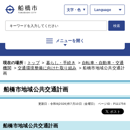
文字・色
Language
検索
メニューを開く
現在の場所 :
トップ
>
暮らし・手続き
>
自転車・自動車・交通
機関
>
交通環境整備に向けた取り組み
>
船橋市地域公共交通計
画
船橋市地域公共交通計画
更新日：令和8(2026)年7月10日（金曜日）
ページID：P111756
船橋市地域公共交通計画