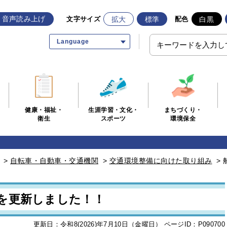
音声読み上げ
拡大
標準
白黒
文字サイズ
配色
Language
生涯学習・文化・
まちづくり・
健康・福祉・
スポーツ
環境保全
衛生
>
自転車・自動車・交通機関
>
交通環境整備に向けた取り組み
>
を更新しました！！
更新日：令和8(2026)年7月10日（金曜日）
ページID：P090700