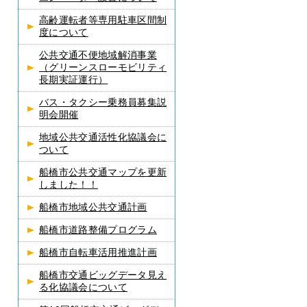
高齢運転者等専用駐車区間制
度について
公共交通不便地域解消事業
（グリーンスローモビリティ
長期実証運行）
バス・タクシー乗務員募集説
明会開催
地域公共交通活性化協議会に
ついて
船橋市公共交通マップを更新
しました！！
船橋市地域公共交通計画
船橋市道路整備プログラム
船橋市自転車活用推進計画
船橋市交通ビッグデータ見え
る化協議会について