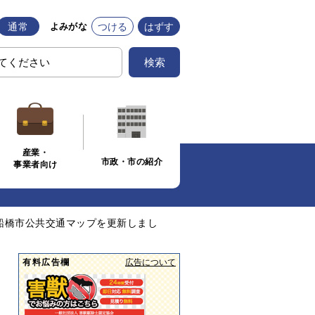
通常
つける
はずす
よみがな
検索
産業・
市政・市の紹介
事業者向け
船橋市公共交通マップを更新しまし
有料広告欄
広告について