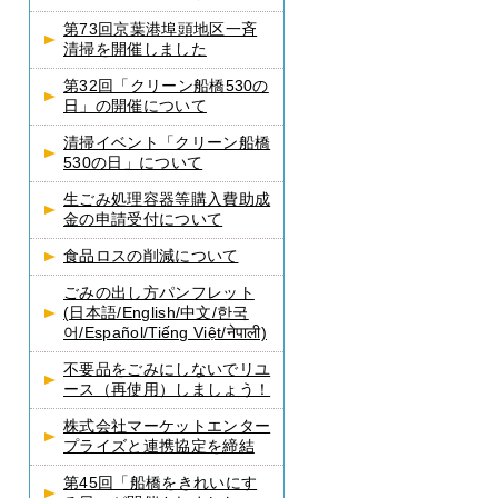
第73回京葉港埠頭地区一斉
清掃を開催しました
第32回「クリーン船橋530の
日」の開催について
清掃イベント「クリーン船橋
530の日」について
生ごみ処理容器等購入費助成
金の申請受付について
食品ロスの削減について
ごみの出し方パンフレット
(日本語/English/中文/한국
어/Español/Tiếng Việt/नेपाली)
不要品をごみにしないでリユ
ース（再使用）しましょう！
株式会社マーケットエンター
プライズと連携協定を締結
第45回「船橋をきれいにす