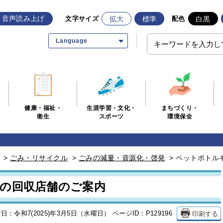
音声読み上げ
拡大
標準
白黒
文字サイズ
配色
Language
生涯学習・文化・
まちづくり・
健康・福祉・
スポーツ
環境保全
衛生
>
ごみ・リサイクル
>
ごみの減量・資源化・啓発
>
ペットボトル
の回収店舗のご案内
印刷する
日：令和7(2025)年3月5日（水曜日）
ページID：P129196