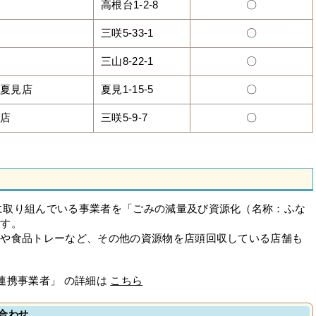
高根台1-2-8
〇
三咲5-33-1
〇
三山8-22-1
〇
橋夏見店
夏見1-15-5
〇
咲店
三咲5-9-7
〇
に取り組んでいる事業者を「ごみの減量及び資源化（名称：ふな
ます。
ルや食品トレーなど、その他の資源物を店頭回収している店舗も
連携事業者」 の詳細は
こちら
合わせ