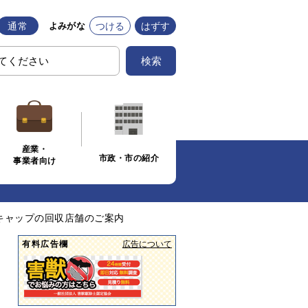
通常
つける
はずす
よみがな
検索
産業・
市政・市の紹介
事業者向け
キャップの回収店舗のご案内
有料広告欄
広告について