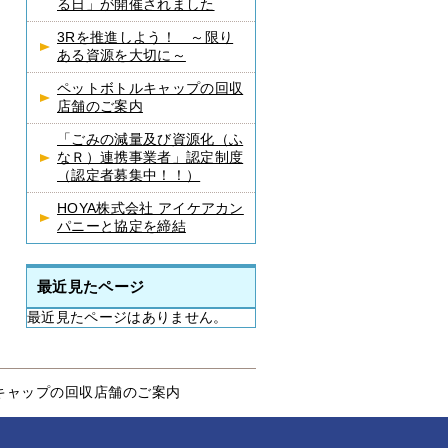
る日」が開催されました
3Rを推進しよう！ ～限り
ある資源を大切に～
ペットボトルキャップの回収
店舗のご案内
「ごみの減量及び資源化（ふ
なＲ）連携事業者」認定制度
（認定者募集中！！）
HOYA株式会社 アイケアカン
パニーと協定を締結
最近見たページ
最近見たページはありません。
キャップの回収店舗のご案内