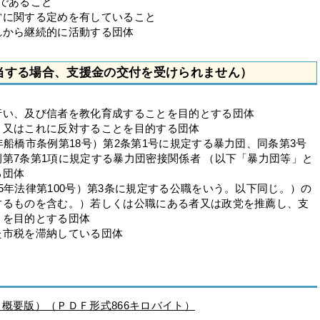
であること
営に関する定めを有していること
れから継続的に活動する団体
当する場合、支援金の交付を受けられません）
行い、及び信者を教化育成することを目的とする団体
、又はこれに反対することを目的する団体
年船橋市条例第18号）第2条第1号に規定する暴力団、同条第3号
第7条第1項に規定する暴力団密接関係者 （以下「暴力団等」と
る団体
5年法律第100号）第3条に規定する公職をいう。以下同じ。）の
するものを含む。）若しくは公職にある者又は政党を推薦し、支
とを目的とする団体
た市税を滞納している団体
概要版）（ＰＤＦ形式866キロバイト）