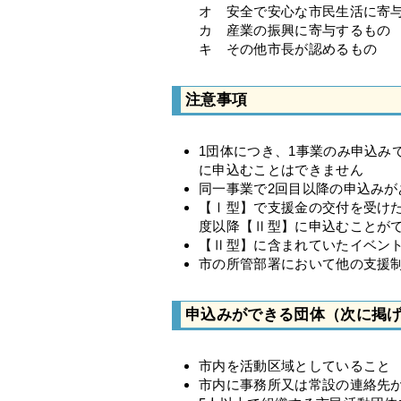
オ 安全で安心な市民生活に寄
カ 産業の振興に寄与するもの
キ その他市長が認めるもの
注意事項
1団体につき、1事業のみ申込み
に申込むことはできません
同一事業で2回目以降の申込み
【Ⅰ型】で支援金の交付を受け
度以降【Ⅱ型】に申込むことが
【Ⅱ型】に含まれていたイベン
市の所管部署において他の支援
申込みができる団体（次に掲
市内を活動区域としていること
市内に事務所又は常設の連絡先