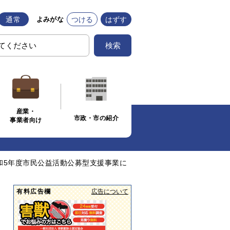
通常
つける
はずす
よみがな
検索
産業・
市政・市の紹介
事業者向け
和5年度市民公益活動公募型支援事業に
有料広告欄
広告について