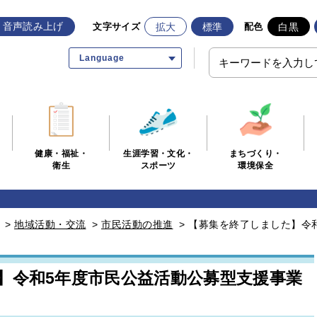
音声読み上げ
拡大
標準
白黒
文字サイズ
配色
Language
生涯学習・文化・
まちづくり・
健康・福祉・
スポーツ
環境保全
衛生
>
地域活動・交流
>
市民活動の推進
>
【募集を終了しました】令
】令和5年度市民公益活動公募型支援事業