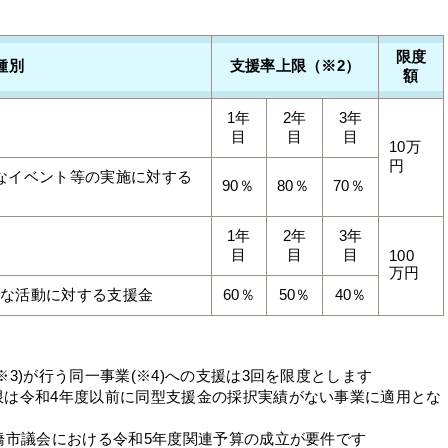
限度
種別
支援率上限（※2）
額
1年
2年
3年
】
目
目
目
10万
円
なイベント等の実施に対する
90％
80％
70％
1年
2年
3年
】
目
目
目
100
万円
的な活動に対する支援金
60％
50％
40％
3)が行う同一事業(※4)への支援は3回を限度とします
限は令和4年度以前に同型支援金の採択実績がない事業に適用とな
橋市議会における令和5年度関連予算の成立が要件です