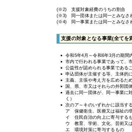
(※2) 支援対象経費のうちの割合
(※3) 同一団体または同一とみなさ
(※4) 同一事業または同一とみなさ
支援の対象となる事業(全てを
令和5年4月～令和6年3月の期
市内で行われる事業であって、
公益性が認められる事業である
申込団体が主催する等、主体的
主義、主張や考え方を広めるた
国、県、市又はそれらの外郭団
過去に同一団体が、同一事業に
く）
次のア～キのいずれかに該当す
ア 保健衛生、医療又は福祉の
イ 住民自治の向上に寄与する
ウ 教育、学術、文化、芸術又
エ 環境対策に寄与するもの