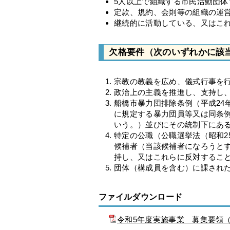
5人以上で組織する市民活動団体
定款、規約、会則等の組織の運
継続的に活動している、又はこ
欠格要件（次のいずれかに該
宗教の教義を広め、儀式行事を
政治上の主義を推進し、支持し
船橋市暴力団排除条例（平成24
に規定する暴力団員等又は同条例
いう。）並びにその統制下にあ
特定の公職（公職選挙法（昭和2
候補者（当該候補者になろうと
持し、又はこれらに反対するこ
団体（構成員を含む）に課され
ファイルダウンロード
令和5年度実施事業 募集要領（