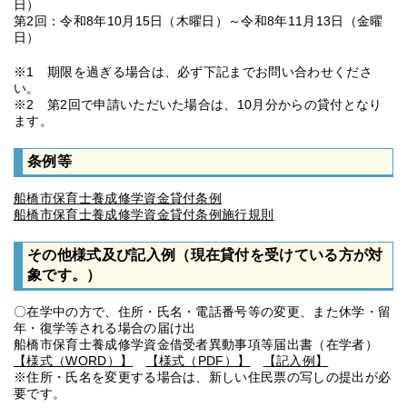
日）
第2回：令和8年10月15日（木曜日）～令和8年11月13日（金曜
日）
※1 期限を過ぎる場合は、必ず下記までお問い合わせくださ
い。
※2 第2回で申請いただいた場合は、10月分からの貸付となり
ます。
条例等
船橋市保育士養成修学資金貸付条例
船橋市保育士養成修学資金貸付条例施行規則
その他様式及び記入例（現在貸付を受けている方が対
象です。）
〇在学中の方で、住所・氏名・電話番号等の変更、また休学・留
年・復学等される場合の届け出
船橋市保育士養成修学資金借受者異動事項等届出書（在学者）
【様式（WORD）】
【様式（PDF）】
【記入例】
※住所・氏名を変更する場合は、新しい住民票の写しの提出が必
要です。