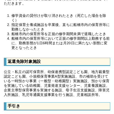
ただきます。
修学資金の貸付けが取り消されたとき（死亡した場合を除
く）
指定保育士養成施設を卒業後、直ちに船橋市内の保育所等に
勤務しなかったとき
船橋市内の保育所等を正規の修学期間未満で退職したとき
船橋市内の保育所等において正規の修学期間以上勤務する前
に、勤務形態が1日6時間または月20日に満たない形態に変
更となったとき
返還免除対象施設
公立・私立の認可保育所、幼保連携型認定こども園、地方裁量型
認定こども園、小規模保育事業A型実施施設、市の補助を受けて
いる一時預かり事業（一般型・幼稚園型）実施施設、預かり保育
を実施している幼稚園、児童発達支援センター、児童養護施設、
企業主導型保育事業を実施する施設、母子生活支援施設、障害児
入所施設、乳児等通園支援事業を行う施設、児童相談所等。
手引き