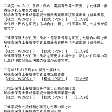
〇就労中の方で、住所・氏名・電話番号等の変更、また休職・復
職等される場合の届け出
船橋市保育士養成修学資金借受者異動事項等届出書（就業者等）
【様式（WORD）】
【様式（PDF）】
【記入例】
※住所・氏名を変更する場合は、新しい住民票の写しの提出が必
要です。
〇連帯保証人が住所・氏名・電話番号等を変更した場合の届け出
船橋市保育士養成修学資金借受者異動事項等届出書（連帯保証
人）
【様式（WORD）】
【様式（PDF）】
【記入例】
※連帯保証人が住所・氏名を変更する場合は、新しい住民票の写
し及び印鑑登録証明書の提出が必要です。
〇毎年3月31日現在の状況の届け出
船橋市保育士養成修学資金現況報告書
【
様式（WORD）
】 【
様式（PDF）
】 【
記入例
】
〇指定保育士養成施設を卒業した際の届け出
船橋市保育士養成修学資金借受者卒業報告書
【
様式（WORD）
】 【
様式（PDF）
】 【
記入例
】
〇修学資金の貸付額が確定した際の届け出
船橋市保育士養成修学資金借用証書