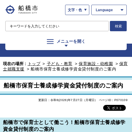
文字・色
Language
検索
メニューを開く
現在の場所 :
トップ
>
子ども・教育
>
保育施設・幼稚園
>
保育
士就職支援
>
船橋市保育士養成修学資金貸付制度のご案内
船橋市保育士養成修学資金貸付制度のご案内
更新日：令和8(2026)年7月27日（月曜日）
ページID：P070109
船橋市で保育士として働こう！船橋市保育士養成修学
資金貸付制度のご案内