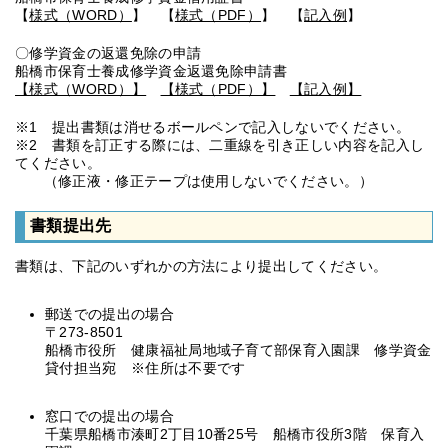
【
様式（WORD）
】 【
様式（PDF）
】 【
記入例
】
〇修学資金の返還免除の申請
船橋市保育士養成修学資金返還免除申請書
【様式（WORD）】
【様式（PDF）】
【記入例】
※1 提出書類は消せるボールペンで記入しないでください。
※2 書類を訂正する際には、二重線を引き正しい内容を記入し
てください。
（修正液・修正テープは使用しないでください。）
書類提出先
書類は、下記のいずれかの方法により提出してください。
郵送での提出の場合
〒273-8501
船橋市役所 健康福祉局地域子育て部保育入園課 修学資金
貸付担当宛 ※住所は不要です
窓口での提出の場合
千葉県船橋市湊町2丁目10番25号 船橋市役所3階 保育入