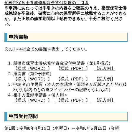
船橋市保育士養成修学資金貸付制度の手引き
※申請にあたっては手引きの内容をご確認のうえ、指定保育士養
成施設を卒業後、確実に市内の保育所等に就職することができる
か、また正規の修学期間以上勤務できるか、十分ご検討くださ
い。
申請書類
次の1～4の全ての書類を提出してください。
船橋市保育士養成修学資金貸付申請書（第1号様式）
【
様式（WORD）
】 【
様式（PDF）
】
【記入例】
推薦書（第2号様式）
【
様式（WORD）
】 【
様式（PDF）
】 【
記入例
】
申請者の住民票（本人の本籍地・筆頭者が記載された発行後
3か月以内のもの※マイナンバーの記載がないもの）
相手方登録申請書＜個人用＞
【様式（WORD）】
【様式（PDF）】
【記入例】
申請受付期間
第1回：令和8年4月15日（水曜日）～令和8年5月15日（金曜