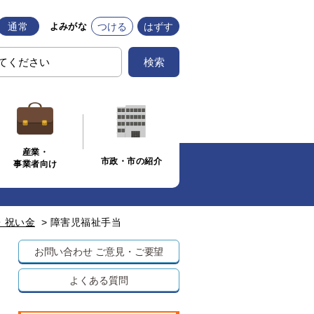
通常
つける
はずす
よみがな
検索
産業・
市政・市の紹介
事業者向け
・祝い金
>
障害児福祉手当
お問い合わせ
ご意見・ご要望
よくある質問