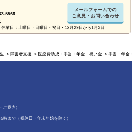
メールフォームでの
33-5566
ご意見・お問い合わせ
5
休業日：土曜日・日曜日・祝日・12月29日から1月3日
生
>
障害者支援
>
医療費助成・手当・年金・祝い金
>
手当・年金
・ご案内
）
後5時まで（祝休日・年末年始を除く）