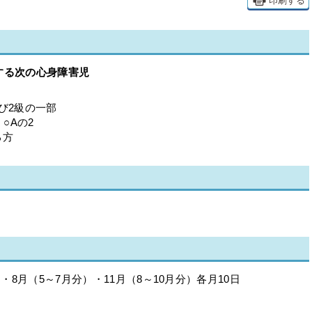
印刷する
する次の心身障害児
び2級の一部
○Aの2
る方
・8月（5～7月分）・11月（8～10月分）各月10日