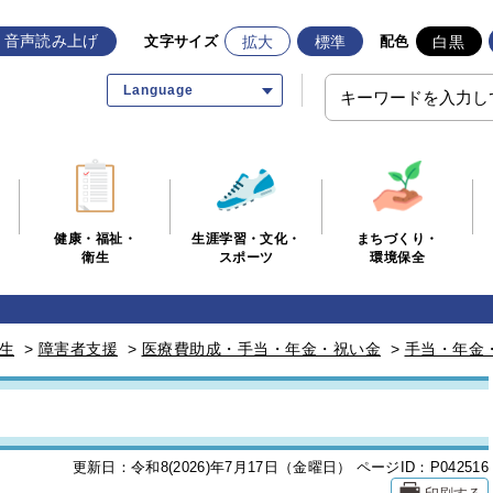
音声読み上げ
拡大
標準
白黒
文字サイズ
配色
Language
生涯学習・文化・
まちづくり・
健康・福祉・
スポーツ
環境保全
衛生
生
>
障害者支援
>
医療費助成・手当・年金・祝い金
>
手当・年金
更新日：令和8(2026)年7月17日（金曜日）
ページID：P042516