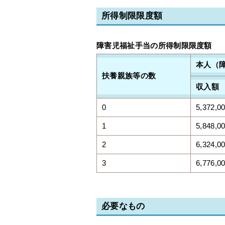
所得制限限度額
障害児福祉手当の所得制限限度額
本人（
扶養親族等の数
収入額
0
5,372,0
1
5,848,0
2
6,324,0
3
6,776,0
必要なもの