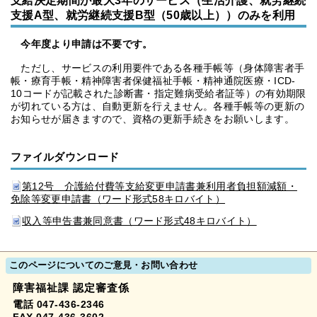
支給決定期間が最大3年のサービス（生活介護、就労継続
支援A型、就労継続支援B型（50歳以上））のみを利用
今年度より申請は不要です。
ただし、サービスの利用要件である各種手帳等（身体障害者手
帳・療育手帳・精神障害者保健福祉手帳・精神通院医療・ICD-
10コードが記載された診断書・指定難病受給者証等）の有効期限
が切れている方は、自動更新を行えません。各種手帳等の更新の
お知らせが届きますので、資格の更新手続きをお願いします。
ファイルダウンロード
第12号 介護給付費等支給変更申請書兼利用者負担額減額・
免除等変更申請書（ワード形式58キロバイト）
収入等申告書兼同意書（ワード形式48キロバイト）
このページについてのご意見・お問い合わせ
障害福祉課 認定審査係
電話 047-436-2346