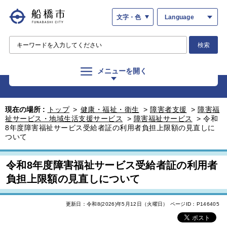
文字・色
Language
検索
メニューを開く
現在の場所 :
トップ
>
健康・福祉・衛生
>
障害者支援
>
障害福
祉サービス・地域生活支援サービス
>
障害福祉サービス
>
令和
8年度障害福祉サービス受給者証の利用者負担上限額の見直しに
ついて
令和8年度障害福祉サービス受給者証の利用者
負担上限額の見直しについて
更新日：令和8(2026)年5月12日（火曜日）
ページID：P146405