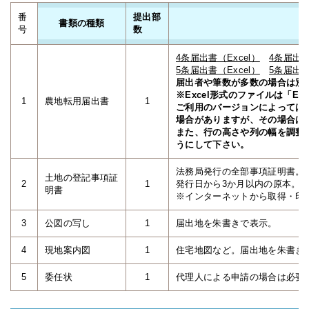
番
提出部
書類の種類
号
数
4条届出書（Excel）
4条届出書
5条届出書（Excel）
5条届出書
届出者や筆数が多数の場合は別
※Excel形式のファイルは「Ex
1
農地転用届出書
1
ご利用のバージョンによっては
場合がありますが、その場合はP
また、行の高さや列の幅を調整す
うにして下さい。
法務局発行の全部事項証明書。
土地の登記事項証
2
1
発行日から3か月以内の原本。
明書
※インターネットから取得・印
3
公図の写し
1
届出地を朱書きで表示。
4
現地案内図
1
住宅地図など。届出地を朱書き
5
委任状
1
代理人による申請の場合は必要