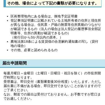
その他、場合によって下記の書類が必要になります。
区画整理地内にある場合は、換地予定証明書
登記事項証明書に記載されている土地所有者の住所と現住所
が異なる場合は、住民票・戸籍の附票等住所異動のつながり
が確認できるもの（法人の場合は法人登記の履歴事項全部証
明書等、住所の異動が確認できるもの）
（発行日から3か月以内の原本。）
農地法第18条による賃貸借の合意解約通知書の写し（貸付
地の場合）
その他、必要と認められるもの
届出申請期間
毎週月曜日～金曜日（土曜日・日曜日・祝日を除く）の市役所開
庁時間となります。
受理書は、即日交付（書類審査後30分程度）いたします。ただし
届出書に不備がある場合、即日交付できないことがありますので
ご了承ください。
なお、郵送での届出は受付けておりません。お手数ですが窓口ま
でお越しください。