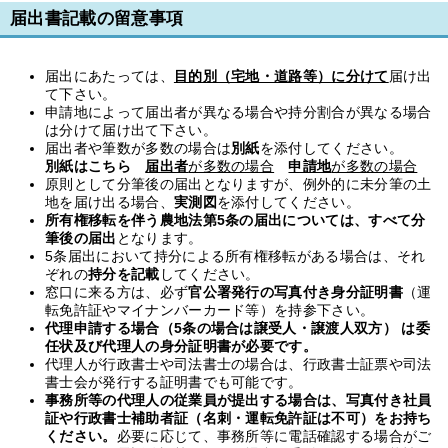
届出書記載の留意事項
届出にあたっては、
目的別（宅地・道路等）に分けて
届け出
て下さい。
申請地によって届出者が異なる場合や持分割合が異なる場合
は分けて届け出て下さい。
届出者や筆数が多数の場合は
別紙
を添付してください。
別紙はこちら
届出者
が多数の場合
申請地
が多数の場合
原則として分筆後の届出となりますが、例外的に未分筆の土
地を届け出る場合、
実測図
を添付してください。
所有権移転を伴う農地法第5条の届出については、すべて分
筆後の届出
となります。
5条届出において持分による所有権移転がある場合は、それ
ぞれの
持分を記載
してください。
窓口に来る方は、必ず
官公署発行の写真付き身分証明書
（運
転免許証やマイナンバーカード等）を持参下さい。
代理申請する場合（5条の場合は譲受人・譲渡人双方） は委
任状及び代理人の身分証明書が必要です。
代理人が行政書士や司法書士の場合は、行政書士証票や司法
書士会が発行する証明書でも可能です。
事務所等の代理人の従業員が提出する場合は、写真付き社員
証や行政書士補助者証（名刺・運転免許証は不可）をお持ち
ください。
必要に応じて、事務所等に電話確認する場合がご