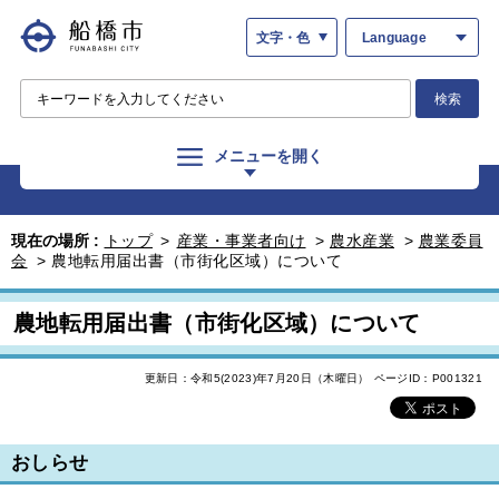
文字・色
Language
検索
メニューを開く
現在の場所 :
トップ
>
産業・事業者向け
>
農水産業
>
農業委員
会
>
農地転用届出書（市街化区域）について
農地転用届出書（市街化区域）について
更新日：令和5(2023)年7月20日（木曜日）
ページID：P001321
おしらせ