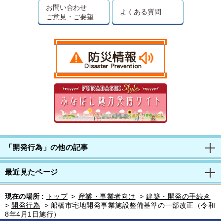
お問い合わせ
よくある質問
ご意見・ご要望
「開発行為」の他の記事
最近見たページ
現在の場所 :
トップ
>
産業・事業者向け
>
建築・開発の手続き
>
開発行為
>
船橋市宅地開発事業施設整備基準の一部改正（令和
8年4月1日施行）