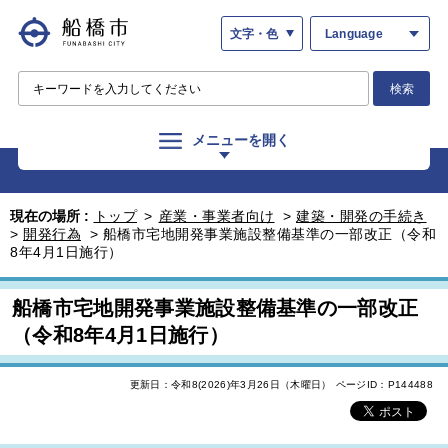
文字・色
Language
検索
メニューを開く
現在の場所 :
トップ
>
産業・事業者向け
>
建築・開発の手続き
>
開発行為
>
船橋市宅地開発事業施設整備基準の一部改正（令和
8年4月1日施行）
船橋市宅地開発事業施設整備基準の一部改正
（令和8年4月1日施行）
更新日：令和8(2026)年3月26日（木曜日）
ページID：P144488