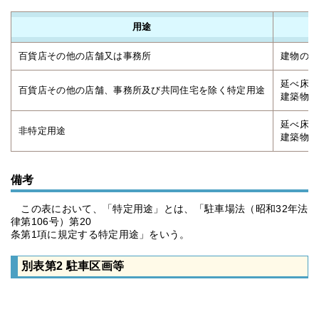
用途
百貨店その他の店舗又は事務所
建物の延
延べ床面
百貨店その他の店舗、事務所及び共同住宅を除く特定用途
建築物の
延べ床面
非特定用途
建築物の
備考
この表において、「特定用途」とは、「駐車場法（昭和32年法
律第106号）第20
条第1項に規定する特定用途」をいう。
別表第2 駐車区画等