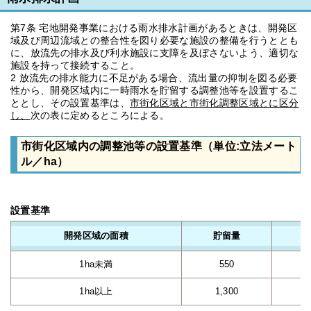
第7条 宅地開発事業における雨水排水計画があるときは、開発区
域及び周辺流域との整合性を図り必要な施設の整備を行うととも
に、放流先の排水及び利水施設に支障を及ぼさないよう、適切な
施設を持って接続すること。
2 放流先の排水能力に不足がある場合、流出量の抑制を図る必要
性から、開発区域内に一時雨水を貯留する調整池等を設置するこ
ととし、その設置基準は、
市街化区域と市街化調整区域とに区分
し、
次の表に定めるところによる。
市街化区域内の調整池等の設置基準（単位:立法メート
ル／ha）
設置基準
開発区域の面積
貯留量
1ha未満
550
1ha以上
1,300