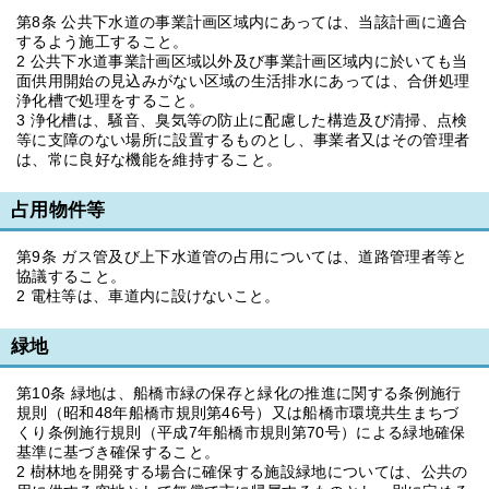
第8条 公共下水道の事業計画区域内にあっては、当該計画に適合
するよう施工すること。
2 公共下水道事業計画区域以外及び事業計画区域内に於いても当
面供用開始の見込みがない区域の生活排水にあっては、合併処理
浄化槽で処理をすること。
3 浄化槽は、騒音、臭気等の防止に配慮した構造及び清掃、点検
等に支障のない場所に設置するものとし、事業者又はその管理者
は、常に良好な機能を維持すること。
占用物件等
第9条 ガス管及び上下水道管の占用については、道路管理者等と
協議すること。
2 電柱等は、車道内に設けないこと。
緑地
第10条 緑地は、船橋市緑の保存と緑化の推進に関する条例施行
規則（昭和48年船橋市規則第46号）又は船橋市環境共生まちづ
くり条例施行規則（平成7年船橋市規則第70号）による緑地確保
基準に基づき確保すること。
2 樹林地を開発する場合に確保する施設緑地については、公共の