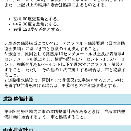
また、上記以上の幅員の場合は協議によるものとする。
左欄 60度交差角とする。
中欄 90度交差角とする。
右欄 120度交差角とする。
5 車道の舗装構成については、アスファルト舗装要綱（日本道路
協会要綱）に基づき市と協議のうえ決定すること。
6 歩道は、原則として路盤厚10センチメートル以上及び表層厚4
センチメートル以上とし、横断勾配を1パーセント～1．5パーセ
ント、横断勾配を5パーセント以下で透水性アスファルト舗装と
すること。ただし、その他の工法で施工する場合は、市と協議す
ること。
7 道路排水施設は、原則として街渠又はL字溝とすること。やむ
を得ずU字溝を設ける場合は、甲蓋付きの防音型側溝とする。
道路整備計画
第6条 開発区域内に市の道路整備計画があるときは、当該道路整
備計画に適合するよう、市と協議すること。
雨水排水計画