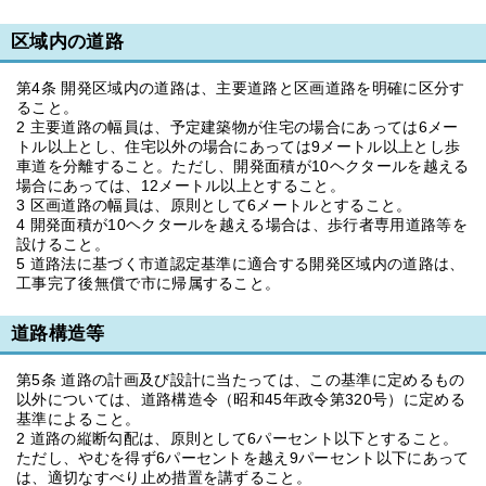
区域内の道路
第4条 開発区域内の道路は、主要道路と区画道路を明確に区分す
ること。
2 主要道路の幅員は、予定建築物が住宅の場合にあっては6メー
トル以上とし、住宅以外の場合にあっては9メートル以上とし歩
車道を分離すること。ただし、開発面積が10ヘクタールを越える
場合にあっては、12メートル以上とすること。
3 区画道路の幅員は、原則として6メートルとすること。
4 開発面積が10ヘクタールを越える場合は、歩行者専用道路等を
設けること。
5 道路法に基づく市道認定基準に適合する開発区域内の道路は、
工事完了後無償で市に帰属すること。
道路構造等
第5条 道路の計画及び設計に当たっては、この基準に定めるもの
以外については、道路構造令（昭和45年政令第320号）に定める
基準によること。
2 道路の縦断勾配は、原則として6パーセント以下とすること。
ただし、やむを得ず6パーセントを越え9パーセント以下にあって
は、適切なすべり止め措置を講ずること。