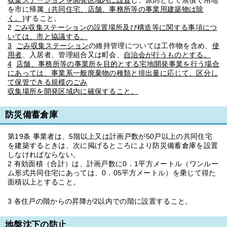
収集ステーションを開発区域内に設置
し、原則として無償で用地
を市に帰属
（共同住宅、店舗、事務所等の事業用建築物は除
く。)
すること。
2
ごみ収集ステーションの設置場所及び構造等に関する事項につ
いては、市と協議する。
3
ごみ収集ステーション
の維持管理については工作物を含め、
使
用者
、入居者、管理組合又は町会、
自治会が行うものとする。
4
店舗、事務所等の事業所を目的とする宅地開発事業を行う場合
にあっては、事業系一般廃棄物の種類と排出量に応じて、区分し
て保管できる規模のごみ
収集場所を開発区域内に確保すること。
防災備蓄倉庫
第19条 事業者は、5階以上又は計画戸数が50戸以上の共同住宅
を建築するときは、次に掲げるところにより防災備蓄倉庫を設置
しなければならない。
2 有効面積（合計）は、計画戸数に0．1平方メートル（ワンルー
ム形式共同住宅にあっては、0．05平方メートル）を乗じて得た
面積以上とすること。
3 各住戸の階からの昇降が2以内での階に設置すること。
地盤沈下の防止