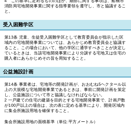
4 この基準に定めるもののほか、細部に関する事項は、船橋市
消防局宅地開発事業に関する指導要領を遵守し、市と協議するこ
と。
受入困難学区
第13条 児童、生徒受入困難学区として教育委員会が指示した区
域内の宅地開発事業については、あらかじめ教育委員会と協議す
ること。この場合において、他の学区に通学すべきことが決定し
ているときは、当該宅地開発事業により分譲する宅地又は住宅の
購入者にあらかじめその旨を周知すること。
公益施設計画
第14条 事業者は、宅地等の開発計画が、おおむね5ヘクタール以
上の大規模な宅地開発事業であるときは、事前に開発計画を策定
し、公益施設について市と協議しなければならない。
2 一戸建ての住宅の建築を目的とする宅地開発事業で、計画戸数
が100戸以上の場合は、次の表に定める基準により、開発区域内
に集会所施設用地を確保すること。
集会所施設用地の面積基準（単位:平方メートル）