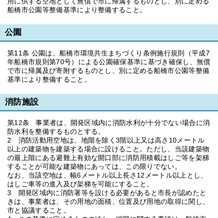
用に供する空地として無償で市に帰属するものとし、別に定める
船橋市公園等整備基準により整備すること。
公園
第11条 公園は、船橋市環境共生まちづくり条例施行規則（平成7
年船橋市規則第70号）による公園確保基準に基づき確保し、無償
で市に帰属及び寄附するものとし、別に定める船橋市公園等整備
基準により整備すること。
消防施設
第12条 事業者は、開発区域内に消防水利が十分でない場合に消
防水利を整備するものとする。
2 消防活動用空地は、地階を除く3階以上又は高さ10メートル
以上の建築物を建築する場合に設けること。ただし、当該建築物
の最上階にある避難上有効な開口部に消防用積載はしご等を架梯
することが可能な建築物にあっては、この限りでない。
なお、当該空地は、幅6メートル以上長さ12メートル以上とし、
はしご車等の進入及び架梯を可能にすること。
3 開発区域内に消防署等を設ける必要があると市長が認めたと
きは、事業者は、その用地の面積、位置及び用地の取得に関し、
市と協議すること。