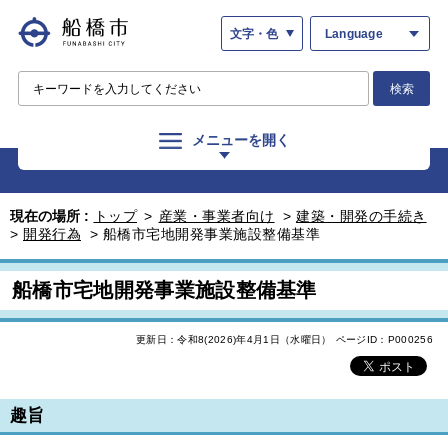
文字・色
Language
検索
メニューを開く
現在の場所 :
トップ
>
産業・事業者向け
>
建築・開発の手続き
>
開発行為
>
船橋市宅地開発事業施設整備基準
船橋市宅地開発事業施設整備基準
更新日：令和8(2026)年4月1日（水曜日）
ページID：P000256
趣旨