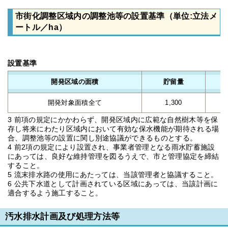
市街化調整区域内の調整池等の設置基準（単位:立法メ
ートル／ha）
設置基準
開発区域の面積
貯留量
開発対象面積全て
1,300
3 前項の規定にかかわらず、開発区域内に広範な自然樹木等を保
存し将来にわたり区域内において有効な保水機能が期待される場
合、調整池等の設置に関し別途協議ができるものとする。
4 前2項の規定により設置され、事業者管理となる雨水貯蓄施設
にあっては、良好な維持管理を図るうえで、市と管理協定を締結
すること。
5 流末排水路の使用にあたっては、当該管理者と協議すること。
6 公共下水道として計画されている区域にあっては、当該計画に
適合するよう施工すること。
汚水排水計画及び処理方法等