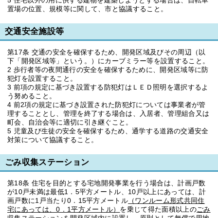
5 住宅以外の用に供する建物を建築しようとする場合は、自転車
置場の位置、規模等に関して、市と協議すること。
交通安全施設等
第17条 交通の安全を確保するため、開発区域及びその周辺（以
下「開発区域等」という。）にカーブミラー等を設置すること。
2 歩行者等の夜間通行の安全を確保するために、開発区域等に防
犯灯を設置すること。
3 前項の規定に基づき設置する防犯灯はＬＥＤ照明を選択するよ
う努めること。
4 前2項の規定に基づき設置された防犯灯については事業者が管
理することとし、管理を終了する場合は、入居者、管理組合又は
町会、自治会等に適切に引き継ぐこと。
5 児童及び生徒の安全を確保するため、通学する道路の交通安全
対策について協議すること。
ごみ収集ステーション
第18条 住宅を目的とする宅地開発事業を行う場合は、計画戸数
が10戸未満は最低1．5平方メートル、10戸以上にあっては、計
画戸数に1戸当たり0．15平方メートル
（ワンルーム形式共同住
宅にあっては、0．1平方メートル）
を乗じて得た面積以上の
ごみ