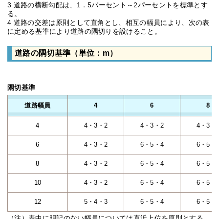
3 道路の横断勾配は、1．5パーセント～2パーセントを標準とす
る。
4 道路の交差は原則として直角とし、相互の幅員により、次の表
に定める基準により道路の隅切りを設けること。
道路の隅切基準（単位：m）
隅切基準
道路幅員
4
6
8
4
4・3・2
4・3・2
4・3・
6
4・3・2
6・5・4
6・5・
8
4・3・2
6・5・4
6・5・
10
4・3・2
6・5・4
6・5・
12
5・4・3
6・5・4
6・5・
（注）表中に明記のない幅員については直近上位を原則とする。