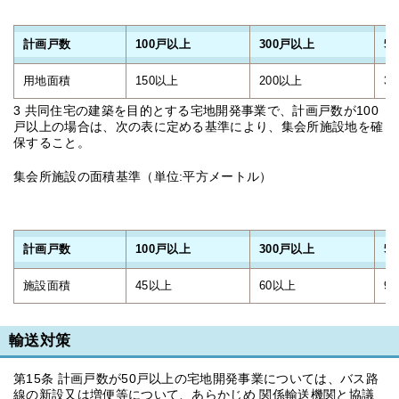
計画戸数
100戸以上
300戸以上
5
用地面積
150以上
200以上
3
3 共同住宅の建築を目的とする宅地開発事業で、計画戸数が100
戸以上の場合は、次の表に定める基準により、集会所施設地を確
保すること。
集会所施設の面積基準（単位:平方メートル）
計画戸数
100戸以上
300戸以上
5
施設面積
45以上
60以上
9
輸送対策
第15条 計画戸数が50戸以上の宅地開発事業については、バス路
線の新設又は増便等について、あらかじめ 関係輸送機関と協議