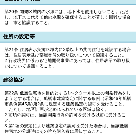
第20条 開発区域内の水源には、地下水を使用しないこと。ただ
し、地下水に代えて他の水源を確保することが著しく困難な場合
は、市と協議すること。
住所の設定等
第21条 住居表示実施区域内に3階以上の共同住宅を建設する場合
は、住居表示及び部屋番号の取り扱いについて協議すること。
2 行政境界に係わる宅地開発事業にあっては、住居表示の取り扱
いについて協議すること。
建築協定
第22条 低層住宅地を目的とする1ヘクタール以上の開発行為をし
ようとする場合は、船橋市建築協定に関する条例（昭和46年船橋
市条例第45条)第2条に規定する建築協定の認可を受けること。
ただし、地区計画が定めれられている区域は除く。
2 前項の認可は、当該開発行為の許可を受ける以前に受けるこ
と。
3 第1項の規定により建築協定の認可を受けた場合は、当該低層
住宅地の分譲時にその旨を購入者に周知すること。