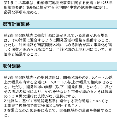
第1条 この基準は、船橋市宅地開発事業に関する要綱（昭和53年
船橋市要綱）第6条に規定する宅地開発事業の施設整備に関し、
必要な事項を定める。
都市計画道路
第2条 開発区域内に都市計画に決定されている道路がある場合
は、その計画に適合するように開発区域の道路を整備すること。
ただし、計画道路が当該開発区域に占める割合が高く事業化が著
しく困難と認められる場合は、当該区域の土地利用について、別
途市と協議すること。
取付道路
第3条 開発区域内への取付道路は、開発区域外の6．5メートル以
上の幅員を有する公道に6．5メートル以上の幅員で接続させるこ
と。ただし、開発区域の面積（以下「開発面積」という。）及び
その周辺の状況により、やむを得ないと市長が認めるときは協議
のうえ車両の通行に支障がない道路とする。
2 道路法に基づく市道認定基準に適合する取付道路については、
工事完了後無償で市に帰属又は寄附すること。
3 交通安全のため必要に応じて、開発区域外の道路を整備するこ
と。