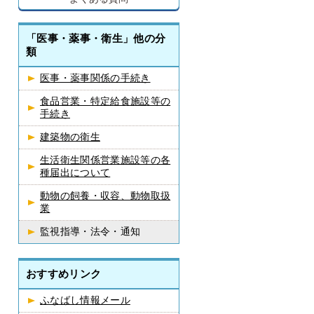
「医事・薬事・衛生」他の分
類
医事・薬事関係の手続き
食品営業・特定給食施設等の
手続き
建築物の衛生
生活衛生関係営業施設等の各
種届出について
動物の飼養・収容、動物取扱
業
監視指導・法令・通知
おすすめリンク
ふなばし情報メール