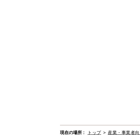
現在の場所 :
トップ
>
産業・事業者向