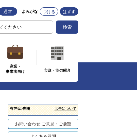
通常
つける
はずす
よみがな
検索
産業・
市政・市の紹介
事業者向け
有料広告欄
広告について
お問い合わせ
ご意見・ご要望
よくある質問