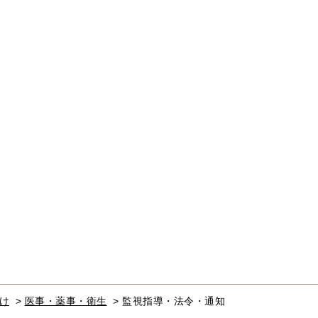
け
>
医事・薬事・衛生
>
監視指導・法令・通知