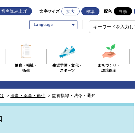
音声読み上げ
拡大
標準
白黒
文字サイズ
配色
Language
生涯学習・文化・
まちづくり・
健康・福祉・
スポーツ
環境保全
衛生
け
>
医事・薬事・衛生
>
監視指導・法令・通知
知