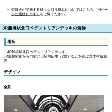
委員会が実施する様々な取り組みについては
こちら（別ペー
ジに遷移します）
をご覧ください。
JR船橋駅北口ペデストリアンデッキの装飾
場所
「JR船橋駅北口ペデストリアンデッキ」
JR船橋駅前から同駅北口駅前広場（2階）などを結ぶ立体横断施
設
デザイン
全景