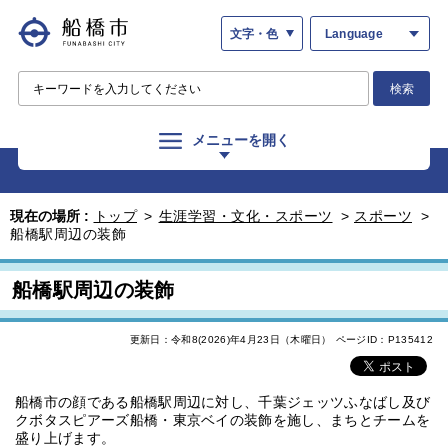
文字・色
Language
検索
メニューを開く
現在の場所 :
トップ
>
生涯学習・文化・スポーツ
>
スポーツ
>
船橋駅周辺の装飾
船橋駅周辺の装飾
更新日：令和8(2026)年4月23日（木曜日）
ページID：P135412
船橋市の顔である船橋駅周辺に対し、千葉ジェッツふなばし及び
クボタスピアーズ船橋・東京ベイの装飾を施し、まちとチームを
盛り上げます。