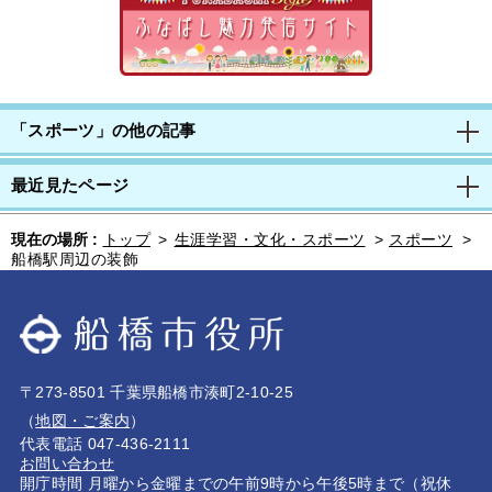
「スポーツ」の他の記事
最近見たページ
現在の場所 :
トップ
>
生涯学習・文化・スポーツ
>
スポーツ
>
船橋駅周辺の装飾
〒273-8501 千葉県船橋市湊町2-10-25
（
地図・ご案内
）
代表電話 047-436-2111
お問い合わせ
開庁時間 月曜から金曜までの午前9時から午後5時まで（祝休