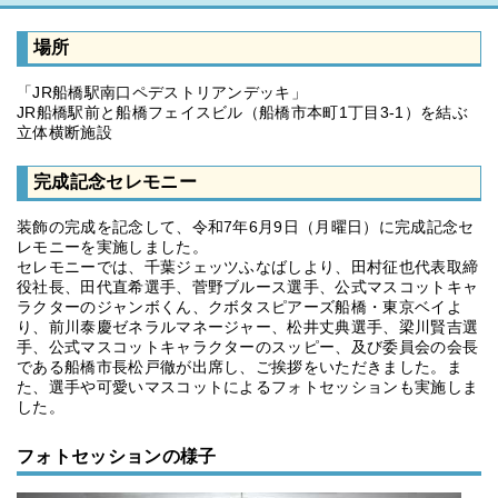
場所
「JR船橋駅南口ペデストリアンデッキ」
JR船橋駅前と船橋フェイスビル（船橋市本町1丁目3-1）を結ぶ
立体横断施設
完成記念セレモニー
装飾の完成を記念して、令和7年6月9日（月曜日）に完成記念セ
レモニーを実施しました。
セレモニーでは、千葉ジェッツふなばしより、田村征也代表取締
役社長、田代直希選手、菅野ブルース選手、公式マスコットキャ
ラクターのジャンボくん、クボタスピアーズ船橋・東京ベイよ
り、前川泰慶ゼネラルマネージャー、松井丈典選手、梁川賢吉選
手、公式マスコットキャラクターのスッピー、及び委員会の会長
である船橋市長松戸徹が出席し、ご挨拶をいただきました。ま
た、選手や可愛いマスコットによるフォトセッションも実施しま
した。
フォトセッションの様子