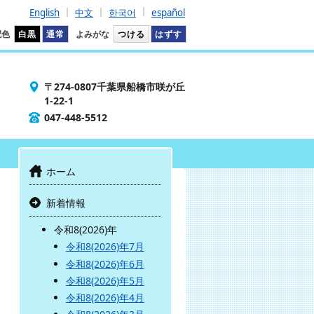
English
中文
한국어
español
配色
白黒
通常
よみがな
つける
はずす
〒274-0807千葉県船橋市咲が丘
1-22-1
047-448-5512
ホーム
新着情報
令和8(2026)年
令和8(2026)年7月
令和8(2026)年6月
令和8(2026)年5月
令和8(2026)年4月