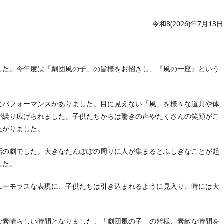
令和8(2026)年7月13日
した。今年度は「劇団風の子」の皆様をお招きし、『風の一座』という
なパフォーマンスがありました。目に見えない「風」を様々な道具や体
が繰り広げられました。子供たちからは驚きの声やたくさんの笑顔がこ
上がりました。
話の劇でした。大きなたんぽぽの周りに人が集まるとふしぎなことが起
した。
ユーモラスな表現に、子供たちは引き込まれるように見入り、時には大
。
む素晴らしい時間となりました。「劇団風の子」の皆様、素敵な時間を