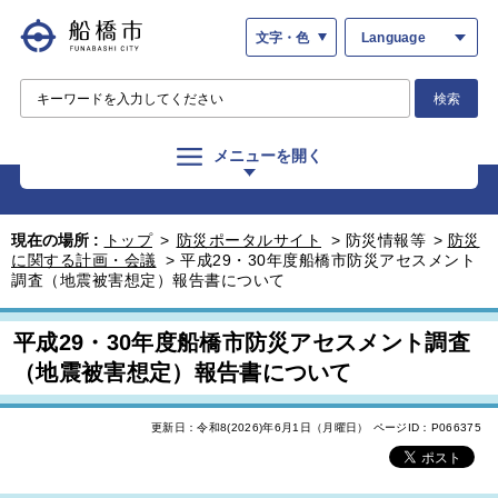
文字・色
Language
検索
メニューを開く
現在の場所 :
トップ
>
防災ポータルサイト
>
防災情報等
>
防災
に関する計画・会議
>
平成29・30年度船橋市防災アセスメント
調査（地震被害想定）報告書について
平成29・30年度船橋市防災アセスメント調査
（地震被害想定）報告書について
更新日：令和8(2026)年6月1日（月曜日）
ページID：P066375