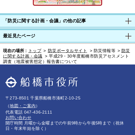
「防災に関する計画・会議」の他の記事
最近見たページ
現在の場所 :
トップ
>
防災ポータルサイト
>
防災情報等
>
防災
に関する計画・会議
>
平成29・30年度船橋市防災アセスメント
調査（地震被害想定）報告書について
〒273-8501 千葉県船橋市湊町2-10-25
（
地図・ご案内
）
代表電話 047-436-2111
お問い合わせ
開庁時間 月曜から金曜までの午前9時から午後5時まで（祝休
日・年末年始を除く）