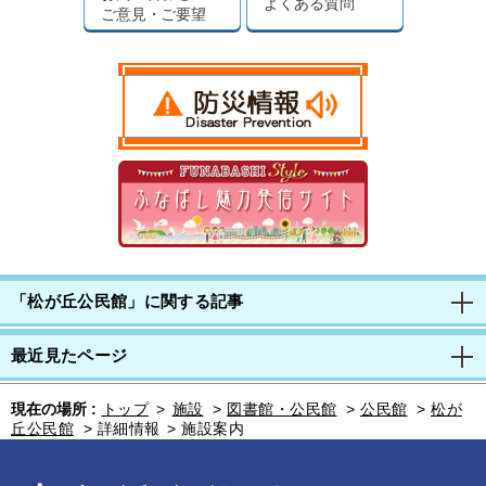
よくある質問
ご意見・ご要望
「松が丘公民館」に関する記事
最近見たページ
現在の場所 :
トップ
>
施設
>
図書館・公民館
>
公民館
>
松が
丘公民館
>
詳細情報
>
施設案内