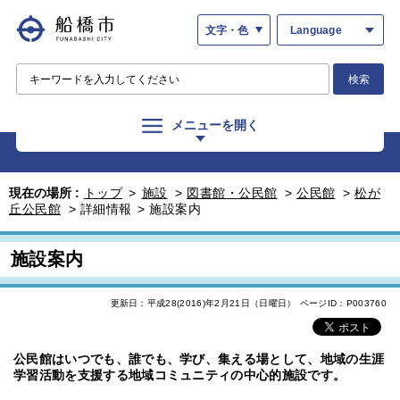
文字・色
Language
検索
メニューを開く
現在の場所 :
トップ
>
施設
>
図書館・公民館
>
公民館
>
松が
丘公民館
>
詳細情報
>
施設案内
施設案内
更新日：平成28(2016)年2月21日（日曜日）
ページID：P003760
公民館はいつでも、誰でも、学び、集える場として、地域の生涯
学習活動を支援する地域コミュニティの中心的施設です。