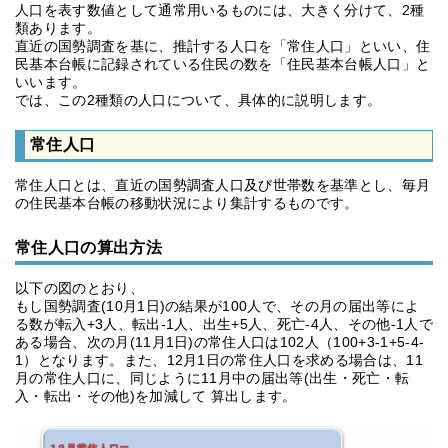
人口を表す数値として通常用いるものには、大きく分けて、2種
類あります。
直近の国勢調査を基に、推計する人口を「常住人口」といい、住
民基本台帳に記録されている住民の数を「住民基本台帳人口」と
いいます。
では、この2種類の人口について、具体的に説明します。
常住人口
常住人口とは、直近の国勢調査人口及び世帯数を基準とし、毎月
の住民基本台帳の移動状況により集計するものです。
常住人口の算出方法
以下の図のとおり、
もし国勢調査(10月1日)の結果が100人で、その月の届出等によ
る数が転入+3人、転出-1人、出生+5人、死亡-4人、その他-1人で
ある場合、次の月(11月1日)の常住人口は102人（100+3-1+5-4-
1）となります。また、12月1日の常住人口を求める場合は、11
月の常住人口に、同じように11月中の届出等(出生・死亡・転
入・転出・その他)を加減して 算出します。