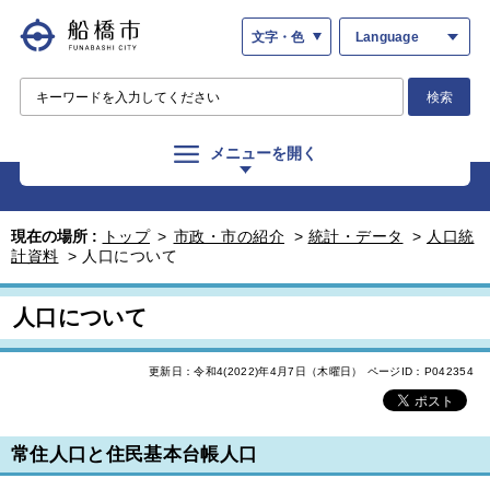
文字・色
Language
検索
メニューを開く
現在の場所 :
トップ
>
市政・市の紹介
>
統計・データ
>
人口統
計資料
>
人口について
人口について
更新日：令和4(2022)年4月7日（木曜日）
ページID：P042354
常住人口と住民基本台帳人口