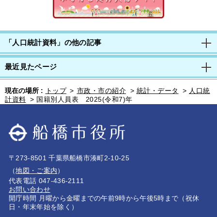
「人口統計資料」の他の記事
最近見たページ
現在の場所 :
トップ
>
市政・市の紹介
>
統計・データ
>
人口統
計資料
>
国籍別人員表 2025(令和7)年
〒273-8501 千葉県船橋市湊町2-10-25
（
地図・ご案内
）
代表電話 047-436-2111
お問い合わせ
開庁時間 月曜から金曜までの午前9時から午後5時まで（祝休
日・年末年始を除く）