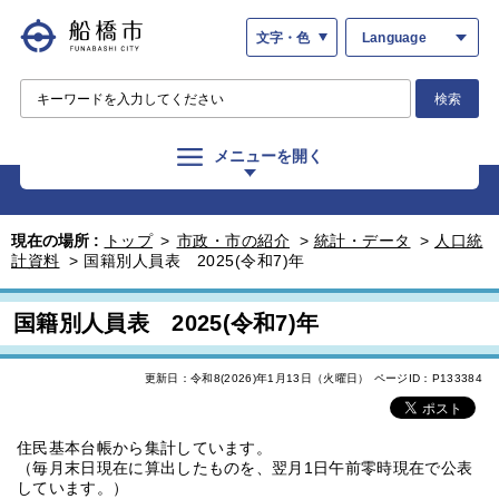
文字・色
Language
検索
メニューを開く
現在の場所 :
トップ
>
市政・市の紹介
>
統計・データ
>
人口統
計資料
>
国籍別人員表 2025(令和7)年
国籍別人員表 2025(令和7)年
更新日：令和8(2026)年1月13日（火曜日）
ページID：P133384
住民基本台帳から集計しています。
（毎月末日現在に算出したものを、翌月1日午前零時現在で公表
しています。）