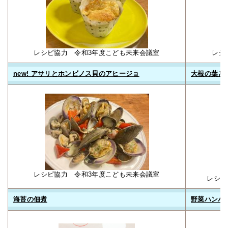
レシ
レシピ協力 令和3年度こども未来会議室
new! アサリとホンビノス貝のアヒージョ
大根の葉と
レシピ協力 令和3年度こども未来会議室
レシピ
海苔の佃煮
野菜ハンバ