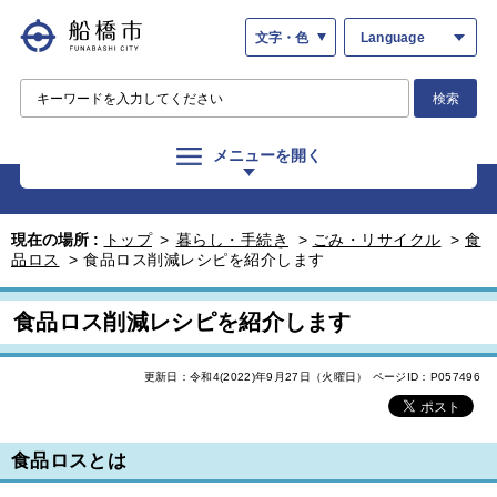
文字・色
Language
検索
メニューを開く
現在の場所 :
トップ
>
暮らし・手続き
>
ごみ・リサイクル
>
食
品ロス
>
食品ロス削減レシピを紹介します
食品ロス削減レシピを紹介します
更新日：令和4(2022)年9月27日（火曜日）
ページID：P057496
食品ロスとは