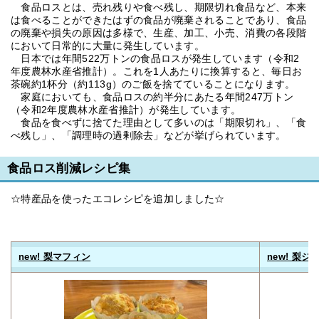
食品ロスとは、売れ残りや食べ残し、期限切れ食品など、本来
は食べることができたはずの食品が廃棄されることであり、食品
の廃棄や損失の原因は多様で、生産、加工、小売、消費の各段階
において日常的に大量に発生しています。
日本では年間522万トンの食品ロスが発生しています（令和2
年度農林水産省推計）。これを1人あたりに換算すると、毎日お
茶碗約1杯分（約113g）のご飯を捨てていることになります。
家庭においても、食品ロスの約半分にあたる年間247万トン
（令和2年度農林水産省推計）が発生しています。
食品を食べずに捨てた理由として多いのは「期限切れ」、「食
べ残し」、「調理時の過剰除去」などが挙げられています。
食品ロス削減レシピ集
☆特産品を使ったエコレシピを追加しました☆
new! 梨マフィン
new! 梨ジ