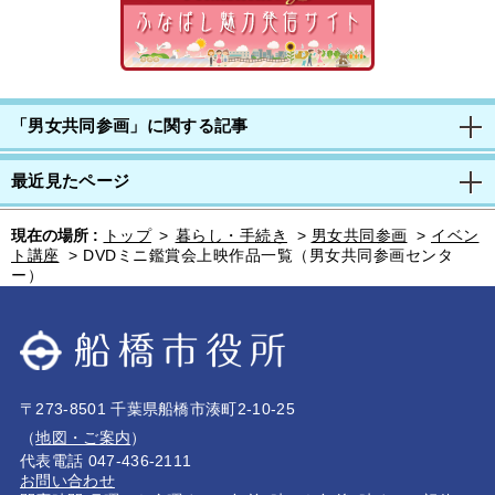
「男女共同参画」に関する記事
最近見たページ
現在の場所 :
トップ
>
暮らし・手続き
>
男女共同参画
>
イベン
ト講座
>
DVDミニ鑑賞会上映作品一覧（男女共同参画センタ
ー）
〒273-8501 千葉県船橋市湊町2-10-25
（
地図・ご案内
）
代表電話 047-436-2111
お問い合わせ