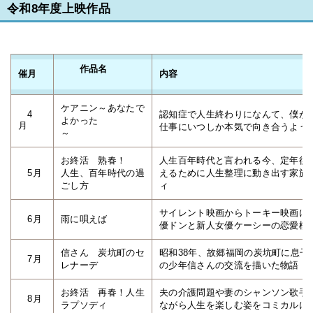
令和8年度上映作品
作品名
催月
内容
ケアニン～あなたで
4
認知症で人生終わりになんて、僕が
よかった
月
仕事にいつしか本気で向き合うよう
～
お終活 熟春！
人生百年時代と言われる今、定年後
5月
人生、百年時代の過
えるために人生整理に動き出す家族
ごし方
ィ
サイレント映画からトーキー映画に
6月
雨に唄えば
優ドンと新人女優ケーシーの恋愛模
信さん 炭坑町のセ
昭和38年、故郷福岡の炭坑町に息
7月
レナーデ
の少年信さんの交流を描いた物語
お終活 再春！人生
夫の介護問題や妻のシャンソン歌手
8月
ラプソディ
ながら人生を楽しむ姿をコミカルに