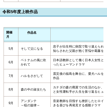
令和5年度上映作品
開催
作品名
月
息子が出生時に病院で取り違えられ
5月
そして父になる
知らされた父親が抱く苦悩や葛藤を
ベトナムの風に吹
日本語教師として働く日本人女性と
6月
かれて
ったヒューマンドラマ
震災後の福島を舞台に、愛犬ハルを
7月
ハルをさがして
作品
カナダの森の廃屋での生活のなか、異
8月
森の中の淑女たち
と女性運転手が人生を振り返るヒュ
アンダンテ
音楽教師を目指すも挫折したヒロイ
9月
～稲の旋律～
きる喜びを再発見する感動ドラマ