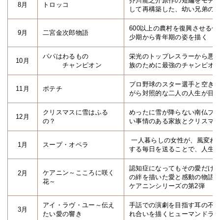
芥川龍之介原作の短編をモチ
8月
トロッコ
して再構築した、幼い兄弟の
600以上の農村を復興させる
9月
二宮金次郎物語
少期から青年期の姿を描く
パパはわるもの
栄光のトップレスラーから悪
10月
チャンピオン
族のために最強のチャンピオ
プロ野球のスター選手と空き
11月
ポテチ
がら対照的な二人の人生が目
クリスマスに雪はふる
めったに雪が降らない南仏プ
12月
の？
い事情のある家族とクリスマ
一人暮らしの女性が、風変わ
1月
スープ・オペラ
する毎日を送ることで、人生
認知症になってもその愛だけ
ケアニン～こころに咲く
2月
の絆を描いた愛と感動の物語
花～
ケアニンシリーズの第2弾
アイ・ラヴ・ユー～伝え
手話での演劇を目指す耳の不
3月
たい愛の響き
れ合いを描くヒューマンドラ