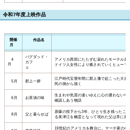
令和7年度上映作品
開催
作品名
内
月
バグダッド・
4
アメリカ西部にたたずむ寂れたモーテル兼
カフ
月
ドイツ人女性により癒されていくヒューマ
ェ
江戸時代宝暦年間に郡上藩で起こった大規
5月
郡上一揆
民の側から描く
生まれや気質の違いゆえに心の通わない中
6月
お茶漬の味
確認しあう物語
原爆の投下から3年、ひとり生き残ったこ
8月
父と暮らせば
る美津江を幽霊となって現れた父は常に励
19世紀のアメリカを舞台に、マーチ家の4