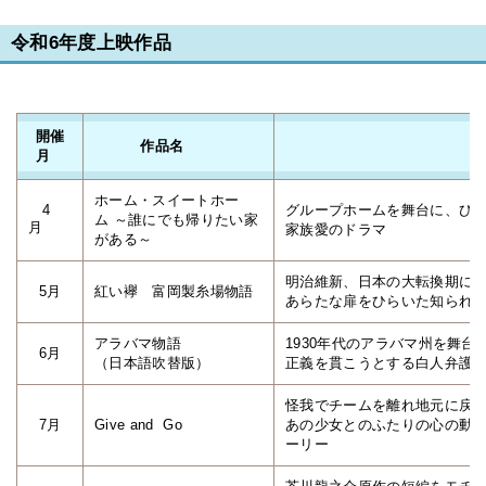
令和6年度上映作品
開催
作品名
月
ホーム・スイートホー
4
グループホームを舞台に、ひ
ム ～誰にでも帰りたい家
月
家族愛のドラマ
がある～
明治維新、日本の大転換期に
5月
紅い襷 富岡製糸場物語
あらたな扉をひらいた知られ
アラバマ物語
1930年代のアラバマ州を舞
6月
（日本語吹替版）
正義を貫こうとする白人弁護
怪我でチームを離れ地元に戻
7月
Give and Go
あの少女とのふたりの心の動
ーリー