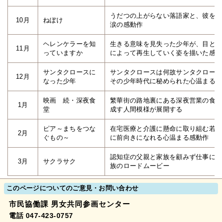
うだつの上がらない落語家と、彼を
10月
ねぼけ
涙の感動作
ヘレンケラーを知
生きる意味を見失った少年が、目と
11月
っていますか
によって再生していく姿を描いた感
サンタクロースに
サンタクロースは何故サンタクロー
12月
なった少年
その少年時代に秘められた心温まる
映画 続・深夜食
繁華街の路地裏にある深夜営業の食
1月
堂
成す人間模様が展開する
ピア～まちをつな
在宅医療と介護に懸命に取り組む若
2月
ぐもの～
に前向きになれる心温まる感動作
認知症の父親と家族を顧みず仕事に
3月
サクラサク
族のロードムービー
このページについてのご意見・お問い合わせ
市民協働課 男女共同参画センター
電話 047-423-0757