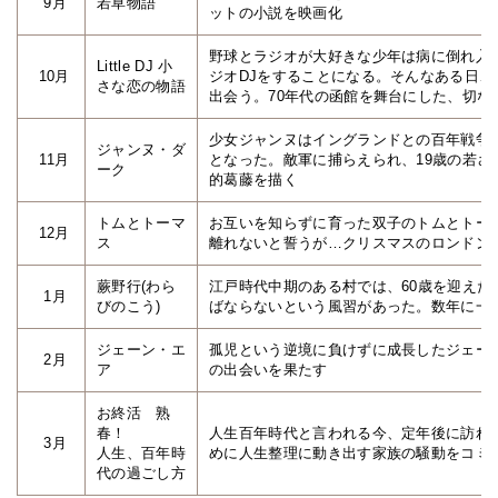
9月
若草物語
ットの小説を映画化
野球とラジオが大好きな少年は病に倒れ入
Little DJ 小
10月
ジオDJをすることになる。そんなある日、
さな恋の物語
出会う。70年代の函館を舞台にした、切な
少女ジャンヌはイングランドとの百年戦争
ジャンヌ・ダ
11月
となった。敵軍に捕らえられ、19歳の若
ーク
的葛藤を描く
トムとトーマ
お互いを知らずに育った双子のトムとトー
12月
ス
離れないと誓うが…クリスマスのロンドン
蕨野行(わら
江戸時代中期のある村では、60歳を迎え
1月
びのこう)
ばならないという風習があった。数年に一
ジェーン・エ
孤児という逆境に負けずに成長したジェー
2月
ア
の出会いを果たす
お終活 熟
春！
人生百年時代と言われる今、定年後に訪れ
3月
人生、百年時
めに人生整理に動き出す家族の騒動をコミ
代の過ごし方