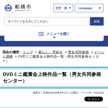
文字・色
Language
検索
メニューを開く
現在の場所 :
トップ
>
暮らし・手続き
>
男女共同参画
>
イベン
ト講座
>
DVDミニ鑑賞会上映作品一覧（男女共同参画センタ
ー）
DVDミニ鑑賞会上映作品一覧（男女共同参画
センター）
更新日：令和8(2026)年8月1日（土曜日）
ページID：P110261