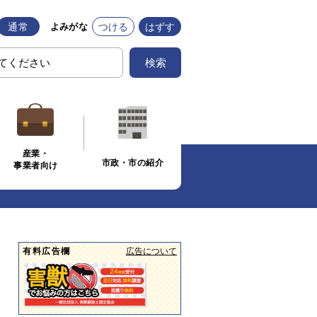
通常
つける
はずす
よみがな
検索
産業・
市政・市の紹介
事業者向け
有料広告欄
広告について