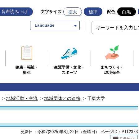
音声読み上げ
拡大
標準
白黒
文字サイズ
配色
Language
生涯学習・文化・
まちづくり・
健康・福祉・
スポーツ
環境保全
衛生
>
地域活動・交流
>
地域団体との連携
>
千葉大学
更新日：令和7(2025)年8月22日（金曜日）
ページID：P112373