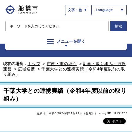
文字・色
Language
検索
メニューを開く
現在の場所 :
トップ
>
市政・市の紹介
>
計画・取り組み・行政
運営
>
広域連携
>
千葉大学との連携実績（令和4年度以前の取
り組み）
千葉大学との連携実績（令和4年度以前の取り
組み）
更新日：令和6(2024)年11月29日（金曜日）
ページID：P131206