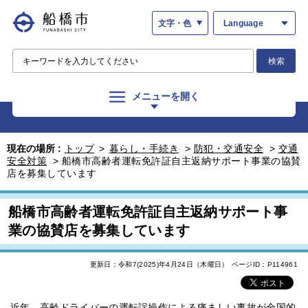
文字・色
Language
検索
メニューを開く
現在の場所 :
トップ
>
暮らし・手続き
>
防犯・交通安全
>
交通
安全対策
>
船橋市高齢者運転免許証自主返納サポート事業の協賛
店を募集しています
船橋市高齢者運転免許証自主返納サポート事
業の協賛店を募集しています
更新日：令和7(2025)年4月24日（木曜日）
ページID：P114961
近年、高齢ドライバーの運転誤操作による痛ましい事故が全国的